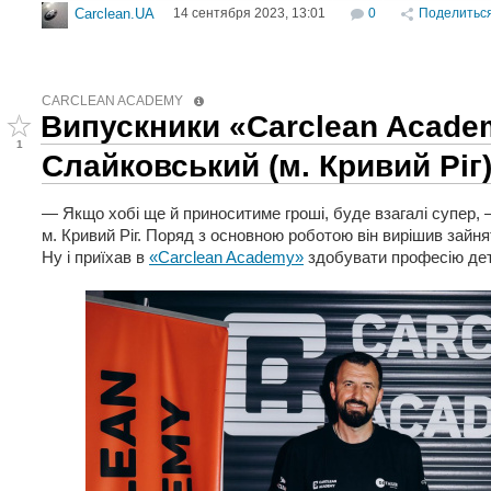
14 сентября 2023, 13:01
0
Поделитьс
Carclean.UA
CARCLEAN ACADEMY
Випускники «Carclean Acade
1
Слайковський (м. Кривий Ріг
— Якщо хобі ще й приноситиме гроші, буде взагалі супер,
м. Кривий Ріг. Поряд з основною роботою він вирішив зайн
Ну і приїхав в
«Carclean Academy»
здобувати професію де