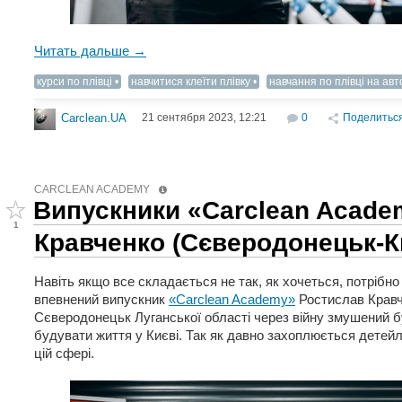
Читать дальше →
курси по плівці
навчитися клеїти плівку
навчання по плівці на авт
21 сентября 2023, 12:21
0
Поделитьс
Carclean.UA
CARCLEAN ACADEMY
Випускники «Carclean Acade
1
Кравченко (Сєверодонецьк-К
Навіть якщо все складається не так, як хочеться, потрібно
впевнений випускник
«Carclean Academy»
Ростислав Кравч
Сєверодонецьк Луганської області через війну змушений був
будувати життя у Києві. Так як давно захоплюється детейл
цій сфері.