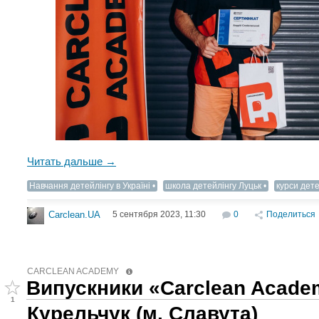
Читать дальше →
Навчання детейлінгу в Україні
школа детейлінгу Луцьк
курси дете
5 сентября 2023, 11:30
0
Поделиться
Carclean.UA
CARCLEAN ACADEMY
Випускники «Carclean Acade
1
Курельчук (м. Славута)