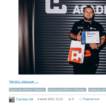
Читать дальше →
Курси детейлінгу Україна
школа детейлінгу в Луцьку
навчання де
4 июля 2023, 12:22
0
Поделиться
Carclean.UA