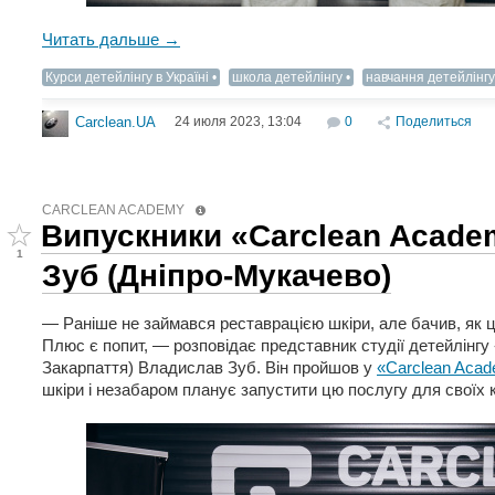
Читать дальше →
Курси детейлінгу в Україні
школа детейлінгу
навчання детейлінгу
24 июля 2023, 13:04
0
Поделиться
Carclean.UA
CARCLEAN ACADEMY
Випускники «Carclean Acade
1
Зуб (Дніпро-Мукачево)
— Раніше не займався реставрацією шкіри, але бачив, як ц
Плюс є попит, — розповідає представник студії детейлінгу 
Закарпаття) Владислав Зуб. Він пройшов у
«Carclean Aca
шкіри і незабаром планує запустити цю послугу для своїх к