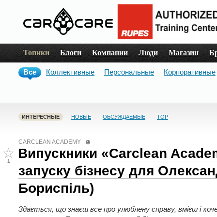
Топики
Блоги
Компании
Люди
Магазин
Б
Все
Коллективные
Персональные
Корпоративные
ИНТЕРЕСНЫЕ
НОВЫЕ
ОБСУЖДАЕМЫЕ
TOP
CARCLEAN ACADEMY
Випускники «Carclean Acade
1
запуску бізнесу для Олексан
Бориспіль)
Здається, що знаєш все про улюблену справу, вмієш і хо