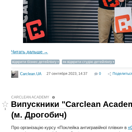
Читать дальше →
відкрити бізнес детейлінгу
як відкрити студію детейлінгу
27 сентября 2023, 14:37
0
Поделитьс
Carclean.UA
CARCLEAN ACADEMY
Випускники "Carclean Acade
1
(м. Дрогобич)
Про організацію курсу «Поклейка антигравійної плівки» в
«