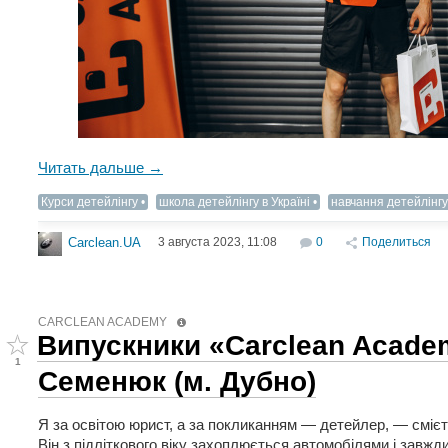
Читать дальше →
Курси детейлінгу
школа детейлінгу в Україні
навчання детейлінгу
3 августа 2023, 11:08
0
Поделиться
Carclean.UA
CARCLEAN ACADEMY
Випускники «Carclean Acade
1
Семенюк (м. Дубно)
Я за освітою юрист, а за покликанням — детейлер, — сміє
Він з підліткового віку захоплюється автомобілями і завжд