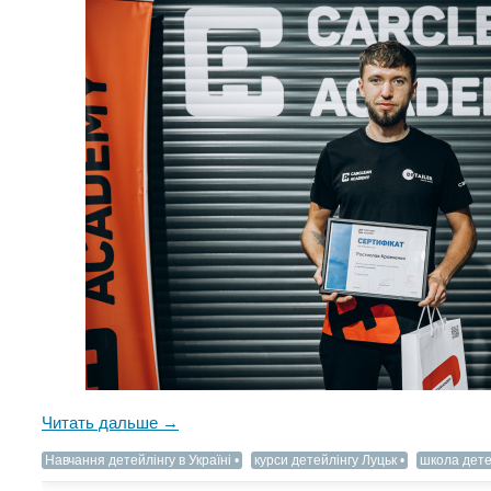
Читать дальше →
Навчання детейлінгу в Україні
курси детейлінгу Луцьк
школа дете