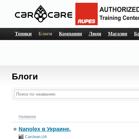
Топики
Блоги
Компании
Люди
Магазин
Б
Блоги
Название
Nanolex в Украине.
Carclean.UA