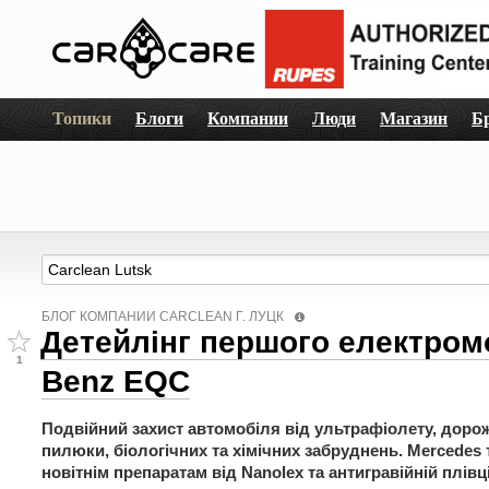
Топики
Блоги
Компании
Люди
Магазин
Б
БЛОГ КОМПАНИИ СARCLEAN Г. ЛУЦК
Детейлінг першого електром
1
Benz EQC
Подвійний захист автомобіля від ультрафіолету, дорожн
пилюки, біологічних та хімічних забруднень. Mercedes 
новітнім препаратам від Nanolex та антигравійній плівці 