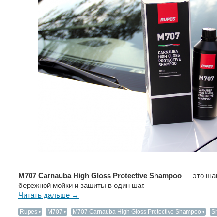
M707 Carnauba High Gloss Protective Shampoo
— это шам
бережной мойки и защиты в один шаг.
Читать дальше →
Rupes
M707
M707 Carnauba High Gloss Protective Shampoo
S