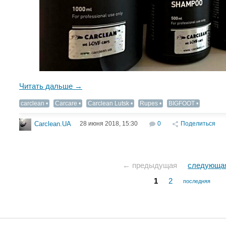
Читать дальше →
carclean
Carcare
Carclean Lutsk
Rupes
BIGFOOT
28 июня 2018, 15:30
0
Поделиться
Carclean.UA
← предыдущая
следующа
1
2
последняя