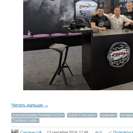
Читать дальше →
Automechanika Frankfurt 2018
Scholl Concepts
новинки
полиро
Carclean Lutsk
13 сентября 2018, 17:48
0
Поделитьс
Carclean.UA