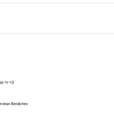
а то =))
clean Berdichev