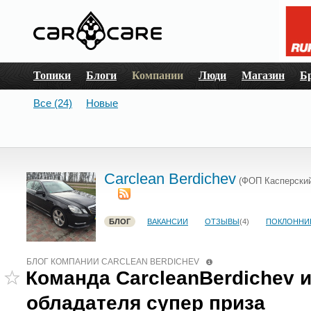
Топики
Блоги
Компании
Люди
Магазин
Б
Все (24)
Новые
Carclean Berdichev
(ФОП Касперский
БЛОГ
ВАКАНСИИ
ОТЗЫВЫ
(4)
ПОКЛОННИ
БЛОГ КОМПАНИИ CARCLEAN BERDICHEV
Команда CarcleanBerdichev 
обладателя супер приза