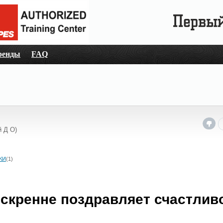
ренды
FAQ
 Д О)
КИ
(1)
искренне поздравляет счастлив