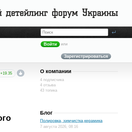
Войти
или
Зарегистрироваться
О компании
+19.35
4 подписчика
4 отзыва
43 топика
Блог
ого
Полировка, химчистка,керамика
7 августа 2026, 08:16