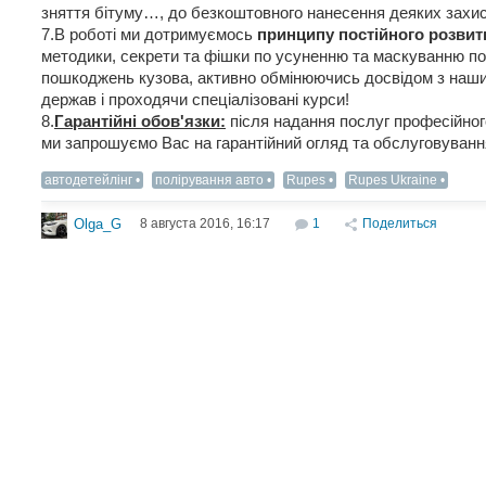
зняття бітуму…, до безкоштовного нанесення деяких захис
7.В роботі ми дотримуємось
принципу постійного розвит
методики, секрети та фішки по усуненню та маскуванню по
пошкоджень кузова, активно обмінюючись досвідом з нашим
держав і проходячи спеціалізовані курси!
8.
Гарантійні обов'язки:
після надання послуг професійног
ми запрошуємо Вас на гарантійний огляд та обслуговування
автодетейлінг
полірування авто
Rupes
Rupes Ukraine
8 августа 2016, 16:17
1
Поделиться
Olga_G