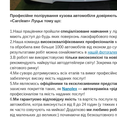
Професійне полірування кузова автомобіля довіряють н
«Carclean» Луцьк тому що:
1.Наші працівники пройшли
спеціалізоване навчання
у лі
мають доступ до будь яких поверхонь лакофарбового покр
2.Наша команда
висококваліфікованих професіоналів
м
та обробила вже більше 1000 автомобілів від економ до су
результатами робіт можна ознайомитись в
нашій фотогале
3.В роботі ми використовуємо
тільки високоякісні та нов
рекомендують найкрутіші автодетейлери світу! Зокрема п
світового ринку!
4.Ми суворо дотримуємось всіх етапів та вимог професійно
забезпечує високу якість наданих послуг!
5.Ми являємось
офіційними та ексклюзивними предст
захисних покриттів таких, як
Nanolex
— автокераміка «рі
професіоналізм та якість наданих послуг!
6.
Ми гарантуємо відповідну якість
та вартість послуги п
автомобіля, котра виконується від 8 до 24 годин (у тяжких 
як часто озвучують на мийках! Додатково
ми любимо роб
від маленьких до великих:) починаючи від безкоштовного п