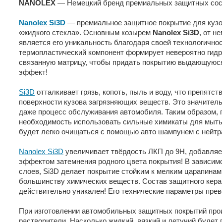
NANOLEX
— Немецкий бренд премиальных защитных сос
Nanolex Si3D
— премиальное защитное покрытие для кузо
«жидкого стекла». Основным козырем
Nanolex Si3D
, от 
является его уникальность благодаря своей технологично
термопластический компонент формирует невероятно гид
связанную матрицу, чтобы придать покрытию выдающуюся
эффект!
Si3D
отталкивает грязь, копоть, пыль и воду, что препятс
поверхности кузова загрязняющих веществ. Это значитель
даже процесс обслуживания автомобиля. Таким образом, 
необходимость использовать сильные химикаты для мыть
будет легко очищаться с помощью авто шампунем с нейт
Nanolex Si3D
увеличивает твёрдость ЛКП до 9H, добавляе
эффектом затемнения родного цвета покрытия! В зависим
слоев, Si3D делает покрытие стойким к мелким царапинам 
большинству химических веществ. Состав защитного кера
действительно уникален! Его технические параметры прев
При изготовлении автомобильных защитных покрытий про
растворители. Насколько жидкий, вязкий и летучий будет п