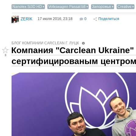
Nanolex Si3D HD
Volkswagen Passat b8
Запорожье
Creative
17 июля 2016, 23:18
0
Поделиться
ZERIK
БЛОГ КОМПАНИИ СARCLEAN Г. ЛУЦК
Компания "Carclean Ukraine"
3
сертифицированым центром