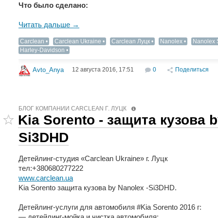
Что было сделано:
Читать дальше →
Carclean
Carclean Ukraine
Carclean Луцк
Nanolex
Nanolex 
Harley-Davidson
12 августа 2016, 17:51
0
Поделиться
Avto_Anya
БЛОГ КОМПАНИИ СARCLEAN Г. ЛУЦК
‪Kia Sorento -‬ защита кузова b
‪‎Si3DHD‬
Детейлинг-студия «Carclean Ukraine» г. Луцк
тел:+380680277222
www.carclean.ua
‪Kia Sorento‬ защита кузова by ‪Nanolex‬ -‪‎Si3DHD‬.
Детейлинг-услуги для автомобиля ‪#‎Kia‬ Sorento 2016 г:
— ‪детейлинг-мойка‬ и чистка автомобиля;