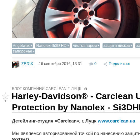
Angelwax‬
Nanolex Si3D HD
чистка паром
защита дисков
з
запорожье
16 сентября 2016, 13:31
0
Поделиться
ZERIK
БЛОГ КОМПАНИИ СARCLEAN Г. ЛУЦК
Harley-Davidson® - Carclean U
1
Protection by Nanolex - Si3D
Детейлинг-студия «Carclean», г. Луцк
www.carclean.ua
Мы являемся авторизованной точкой по нанесению защитн
Si3DHD
.