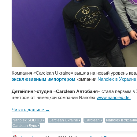
Компания «Carclean Ukraine» вышла на новый уровень кв
эксклюзивным импортером
компании
Nanolex в Украине
Детейлинг-студия «Carclean Автобаня»
стала первым в
центром от немецкой компании Nanolex
www.nanolex.de.
Читать дальше →
Nanolex Si3D HD
Carclean Ukraine
Carclean
Nanolex в Украин
Carclean Луцк