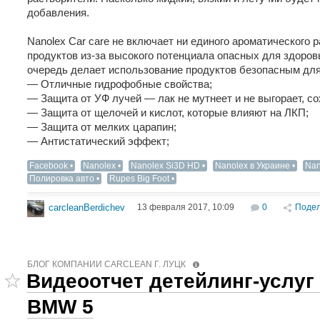
добавления.
Nanolex Car care не включает ни единого ароматического
продуктов из-за высокого потенциала опасных для здоровь
очередь делает использование продуктов безопасным дл
— Отличные гидрофобные свойства;
— Защита от УФ лучей — лак не мутнеет и не выгорает, с
— Защита от щелочей и кислот, которые влияют на ЛКП;
— Защита от мелких царапин;
— Антистатический эффект;
Facebook
Nanolex
Nanolex Si3D HD
Nanolex в Украине
Nan
Полировка авто
Rupes Big Foot
13 февраля 2017, 10:09
0
Подел
carcleanBerdichev
БЛОГ КОМПАНИИ СARCLEAN Г. ЛУЦК
Видеоотчет детейлинг-услуг
BMW 5