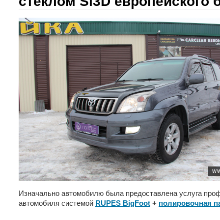
стеклом Si3D европейского 
Изначально автомобилю была предоставлена услуга проф
автомобиля системой
RUPES BigFoot
+
полировочная па