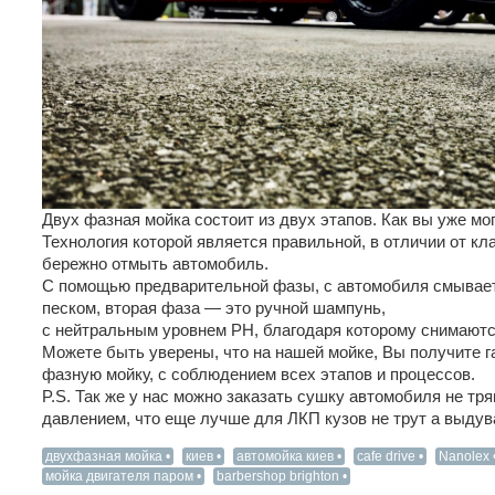
Двух фазная мойка состоит из двух этапов. Как вы уже мог
Технология которой является правильной, в отличии от кл
бережно отмыть автомобиль.
С помощью предварительной фазы, с автомобиля смываетс
песком, вторая фаза — это ручной шампунь,
с нейтральным уровнем PH, благодаря которому снимаются
Можете быть уверены, что на нашей мойке, Вы получите 
фазную мойку, с соблюдением всех этапов и процессов.
P.S. Так же у нас можно заказать сушку автомобиля не тр
давлением, что еще лучше для ЛКП кузов не трут а выдув
двухфазная мойка
киев
автомойка киев
cafe drive
Nanolex
мойка двигателя паром
barbershop brighton