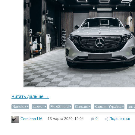
Читать дальше →
Nanolex
захист
FlexiShield
Carcare
Карклін Україна
анти
13 марта 2020, 19:04
0
Поделиться
Carclean.UA