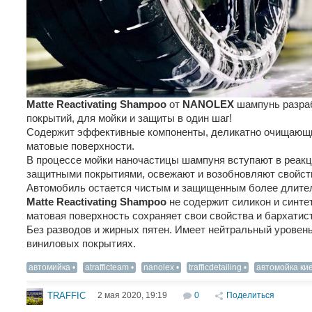
Matte Reactivating Shampoo
от
NANOLEX
шампунь разра
покрытий, для мойки и защиты в один шаг!
Содержит эффективные компоненты, деликатно очищающи
матовые поверхности.
В процессе мойки наночастицы шампуня вступают в реак
защитными покрытиями, освежают и возобновляют свойст
Автомобиль остается чистым и защищенным более длите
Matte Reactivating Shampoo
не содержит силикон и синте
матовая поверхность сохраняет свои свойства и бархатис
Без разводов и жирных пятен. Имеет нейтральный уровен
виниловых покрытиях.
автомийка
atrafficteam
nanolex
trafficdetailing
автомойка ки
2 мая 2020, 19:19
0
Поделиться
TRAFFIC