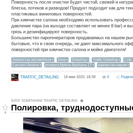
Поверхность после очистки будет чистой, свежей и натура
блеска, потеков и разводов! Продукт подходит как для тек
пластиковых виниловых поверхностей.
При химчистке салона необходимо использовать професс
давление пара (на выходе составляет не менее 8 bar) и 
грязь и дезинфицируют поверхность.
Большинство парогенераторов продаваемых на нашем ры
бытовые, что в свою очередь, не дают максимального эфф
поверхностей при химчистке салона и мойке двигателя!
Химчистка автомобиля
Киев
Detailing‬
Traffic Detailing
Cafe 
Carcare Ukraine
prospect Mykoly Bazhana 1T
химчистка паром
16 мая 2020, 18:39
0
Подел
TRAFFIC_DETAILING
БЛОГ КОМПАНИИ TRAFFIC DETAILING
Полировка, труднодоступны
4