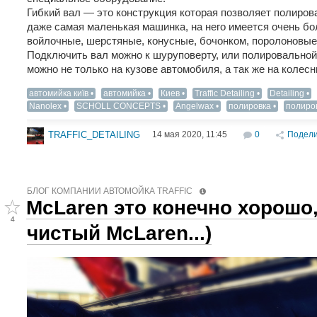
Гибкий вал — это конструкция которая позволяет полирова
даже самая маленькая машинка, на него имеется очень бо
войлочные, шерстяные, конусные, бочонком, поролоновы
Подключить вал можно к шуруповерту, или полировальной
можно не только на кузове автомобиля, а так же на колесн
автомийка київ
автомийка
Киев
Traffic Detailing
Detailing‬
Nanolex
SCHOLL CONCEPTS
Angelwax
полировка
полиро
14 мая 2020, 11:45
0
Подели
TRAFFIC_DETAILING
БЛОГ КОМПАНИИ АВТОМОЙКА TRAFFIC
McLaren это конечно хорошо
4
чистый McLaren...)