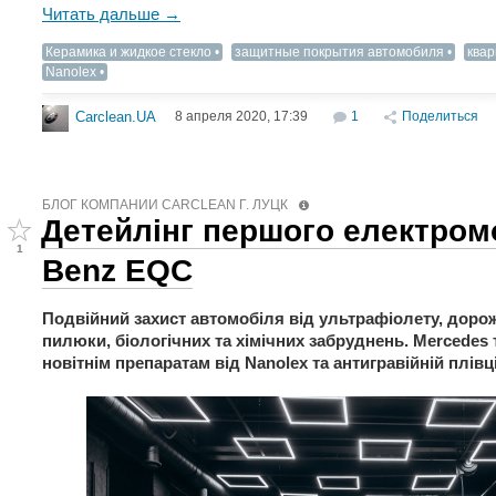
Читать дальше →
Керамика и жидкое стекло
защитные покрытия автомобиля
квар
Nanolex
8 апреля 2020, 17:39
1
Поделиться
Carclean.UA
БЛОГ КОМПАНИИ СARCLEAN Г. ЛУЦК
Детейлінг першого електром
1
Benz EQC
Подвійний захист автомобіля від ультрафіолету, дорожн
пилюки, біологічних та хімічних забруднень. Mercedes 
новітнім препаратам від Nanolex та антигравійній плівці 