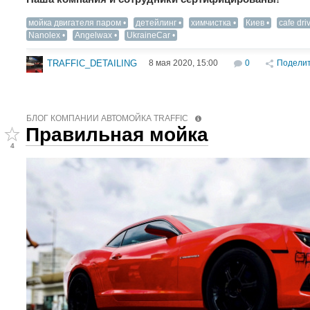
мойка двигателя паром
детейлинг
химчистка
Киев
cafe dri
Nanolex
Angelwax
UkraineCar
8 мая 2020, 15:00
0
Подели
TRAFFIC_DETAILING
БЛОГ КОМПАНИИ АВТОМОЙКА TRAFFIC
Правильная мойка
4