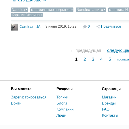
Nanolex
керамические покрытия
Nanolex защита
керамика N
Карклин Украина
3 июня 2019, 15:22
0
Поделиться
Carclean.UA
← предыдущая
следующа
1
2
3
4
5
послед
Вы можете
Разделы
Страницы
Зарегистрироваться
Топики
Магазин
Войти
Блоги
Бренды
Компании
FAQ
Люди
Контакты