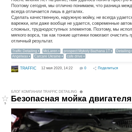
Поэтому сегодня, мы отлично понимаем, что разница меж
всегда отличается лишь в деталях.
Сделать качественную, наружную мойку, не всегда удает
варежки, или даже вообще не удается, современные авт
сложных, труднодоступных элементов. Поэтому, мы исполь
мягкого ворса, так как тонкие щетинки помогают очистить г
отличный результат.
Traffic Detailing
McLaren
prospect Mykoly Bazhana 1T
Detailing‬
Angelwax
Carcare Ukraine
cafe drive
12 мая 2020, 14:22
0
Поделиться
TRAFFIC
БЛОГ КОМПАНИИ TRAFFIC DETAILING
Безопасная мойка двигателя
5