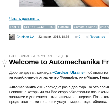
Читать дальше →
EcoFix
SCHOLL CONCEPTS
Carcare
CarcareUkraine
carcle
22 января 2018, 18:55
0
Поделиться
Carclean.UA
БЛОГ КОМПАНИИ СARCLEAN Г. ЛУЦК
Welcome to Automechanika Fr
1
Дорогие друзья, команда
«Carclean Ukraine»
побывала на
автомобильной отрасли во Франкфурт-на-Майне, Герм
Automechanika 2016
проходит раз в два года. За это вре
новинок, с которыми мы Вас скоро обязательно познаком
знаниями с уже известными нашими партнерами. Познако
представителями товаров и услуг в мире автодетейлинга.