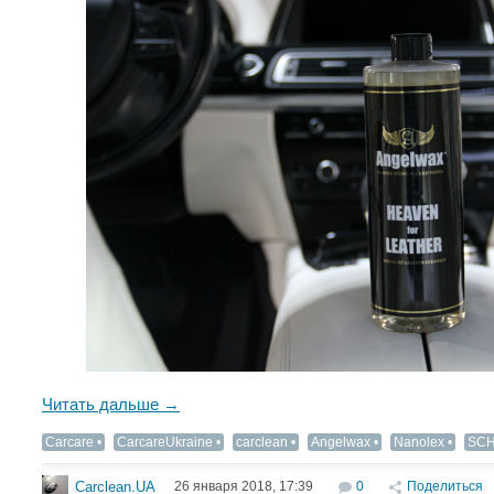
Читать дальше →
Carcare
CarcareUkraine
carclean
Angelwax
Nanolex
SCH
26 января 2018, 17:39
0
Поделиться
Carclean.UA