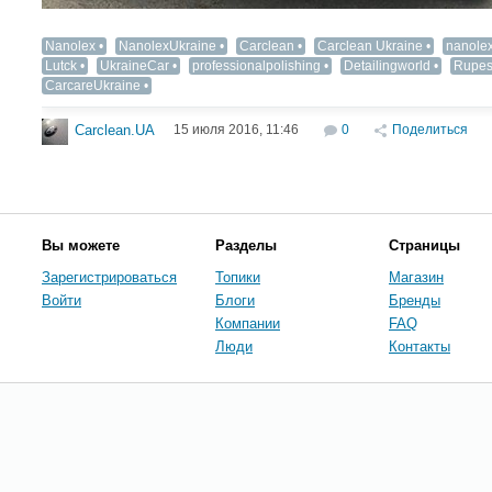
Nanolex
NanolexUkraine‬
Сarclean‬
‎Carclean Ukraine
‎nanolex
Lutck
UkraineCar‬
professionalpolishing
Detailingworld
Rupes 
CarcareUkraine
15 июля 2016, 11:46
0
Поделиться
Carclean.UA
Вы можете
Разделы
Страницы
Зарегистрироваться
Топики
Магазин
Войти
Блоги
Бренды
Компании
FAQ
Люди
Контакты