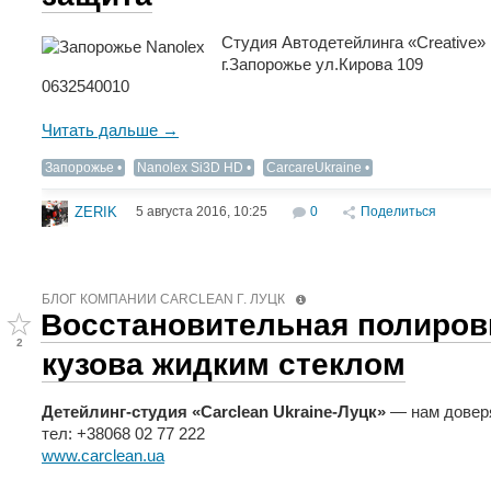
Студия Автодетейлинга «Creative»
г.Запорожье ул.Кирова 109
0632540010
Читать дальше →
Запорожье
Nanolex Si3D HD
CarcareUkraine
5 августа 2016, 10:25
0
Поделиться
ZERIK
БЛОГ КОМПАНИИ СARCLEAN Г. ЛУЦК
Восстановительная полиров
2
кузова жидким стеклом
Детейлинг-студия «Carclean Ukraine-Луцк»
— нам довер
тел: +38068 02 77 222
www.carclean.ua