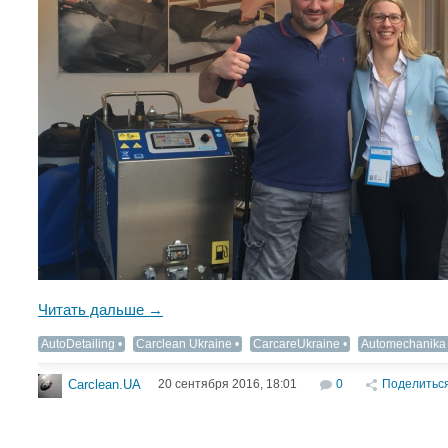
Читать дальше →
AutoDetailing‬
Carclean Ukraine
CarcareUkraine
Automechanika
20 сентября 2016, 18:01
0
Поделитьс
Carclean.UA