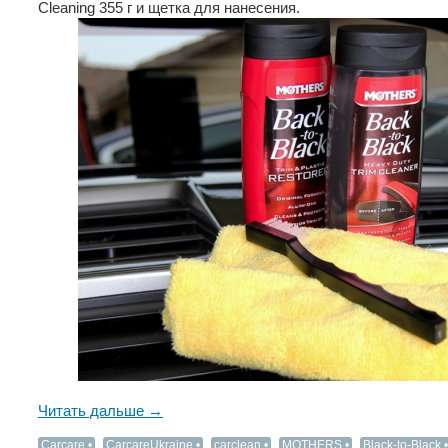
Cleaning 355 г и щетка для нанесения.
Читать дальше →
Carcare
CarcareUkraine
carclean
MOTHERS
Black-to-Black