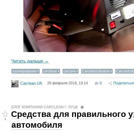
Читать дальше →
озонирование
carclean
carcare
CarcleanUkraine
CarcareUk
26 февраля 2018, 19:14
0
Поделиться
Carclean.UA
БЛОГ КОМПАНИИ СARCLEAN Г. ЛУЦК
Средства для правильного у
1
автомобиля