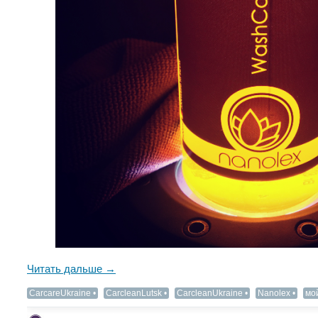
Читать дальше →
CarcareUkraine
CarcleanLutsk
CarcleanUkraine
Nanolex
мо