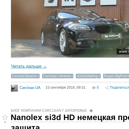
Читать дальше →
CarcareUkraine
Carclean Ukraine
AutoDetailing‬
Rupes BigFoot
15 сентября 2016, 09:31
0
Поделитьс
Carclean.UA
БЛОГ КОМПАНИИ CARCLEAN Г.ЗАПОРОЖЬЕ
Nanolex si3d HD немецкая п
1
защита