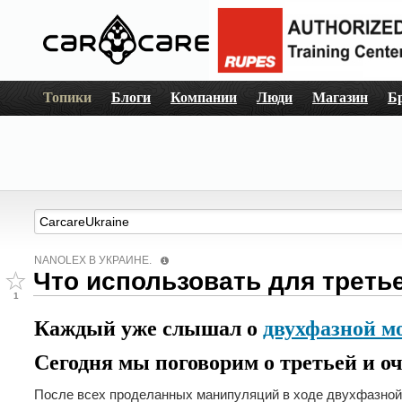
Топики
Блоги
Компании
Люди
Магазин
Б
NANOLEX В УКРАИНЕ.
Что использовать для треть
1
Каждый уже слышал о
двухфазной м
Сегодня мы поговорим о
третьей и о
После всех проделанных манипуляций в ходе двухфазной