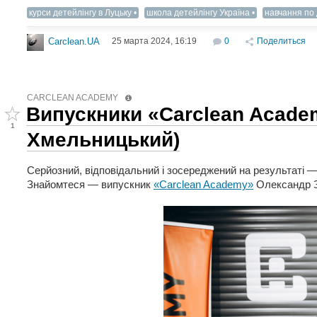
курси детейлінгу в Луцьку
школа детейлінгу Україна
навчання по 
25 марта 2024, 16:19
0
Поделиться
Carclean.UA
CARCLEAN ACADEMY
Випускники «Carclean Academ
1
Хмельницький)
Серйозний, відповідальний і зосереджений на результаті 
Знайомтеся — випускник
«Carclean Academy»
Олександр З