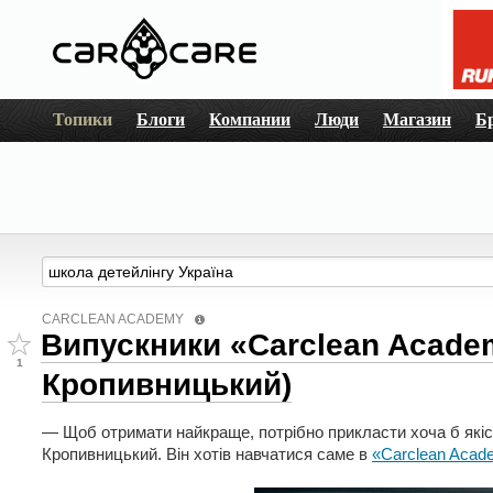
Топики
Блоги
Компании
Люди
Магазин
Б
CARCLEAN ACADEMY
Випускники «Carclean Acade
1
Кропивницький)
— Щоб отримати найкраще, потрібно прикласти хоча б які
Кропивницький. Він хотів навчатися саме в
«Carclean Acad