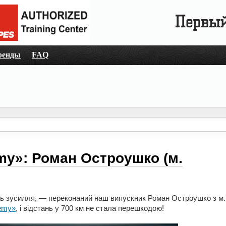
ренды
FAQ
my»: Роман Остроушко (м.
сь зусилля, — переконаний наш випускник Роман Остроушко з м.
emy»
, і відстань у 700 км не стала перешкодою!