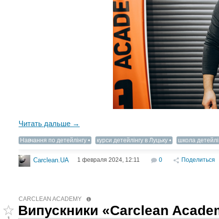
Читать дальше →
Навчання по детейлінгу
курси детейлінгу в Луцьку
школа детейлі
1 февраля 2024, 12:11
0
Поделиться
Carclean.UA
CARCLEAN ACADEMY
Випускники «Carclean Academ
1