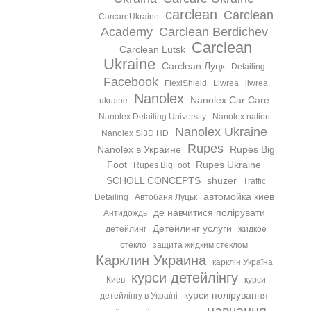
carclean
Carclean
CarcareUkraine
Academy
Carclean Berdichev
Carclean
Carclean Lutsk
Ukraine
Carclean Луцк
Detailing‬
Facebook
FlexiShield
Liwrea
liwrea
Nanolex
Nanolex Car Care
ukraine
Nanolex Detailing University
Nanolex nation
Nanolex Ukraine
Nanolex Si3D HD
Rupes
Nanolex в Украине
Rupes Big
Foot
Rupes Ukraine
Rupes BigFoot
SCHOLL CONCEPTS
shuzer
Traffic
автомойка киев
Detailing
Автобаня Луцьк
де навчитися полірувати
Антидождь
Детейлинг услуги
детейлинг
жидкое
стекло
защита жидким стеклом
Карклин Украина
карклін Україна
курси детейлінгу
Киев
курси
курси полірування
детейлінгу в Україні