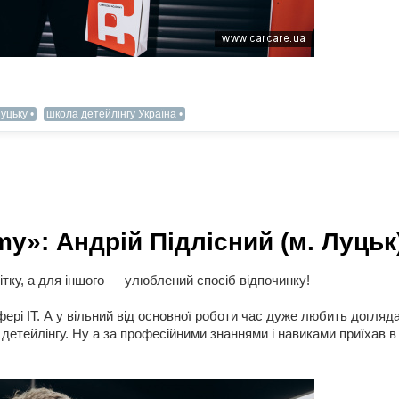
Луцьку
школа детейлінгу Україна
y»: Андрій Підлісний (м. Луцьк
ітку, а для іншого — улюблений спосіб відпочинку!
фері IT. А у вільний від основної роботи час дуже любить догляда
 детейлінгу. Ну а за професійними знаннями і навиками приїхав 