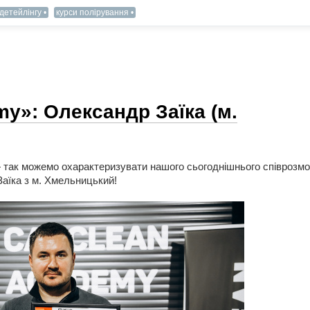
детейлінгу
курси полірування
y»: Олександр Заїка (м.
— так можемо охарактеризувати нашого сьогоднішнього співрозмо
аїка з м. Хмельницький!