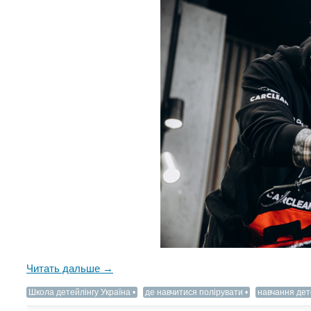
Читать дальше →
Школа детейлінгу Україна
де навчитися полірувати
навчання дет