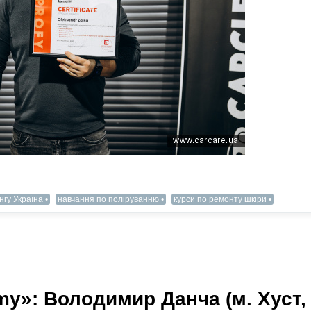
нгу Україна
навчання по поліруванню
курси по ремонту шкіри
y»: Володимир Данча (м. Хуст,