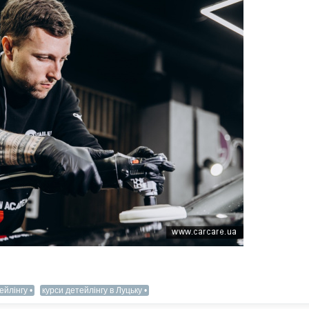
ейлінгу
курси детейлінгу в Луцьку