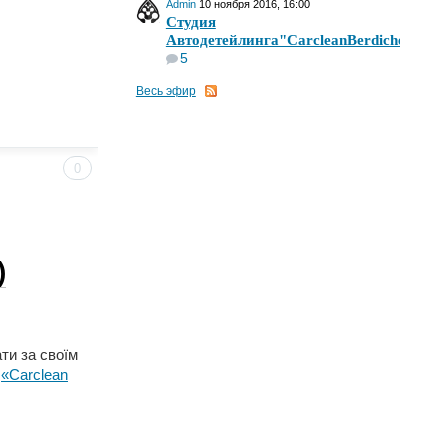
Admin
10 ноября 2016, 16:00
Студия
Автодетейлинга"CarcleanBerdichev"
5
Весь эфир
0
)
ти за своїм
в
«Carclean