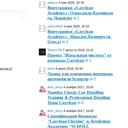
daheye
4 мая 2025, 22:34
Випускники «Carclean
Academy»: Олександр Калмиков
0
(м. Чернігів)
1
sarixo5003
4 мая 2025, 20:10
Випускники «Carclean
Academy»: Максим Пазинич (м.
Одеса)
1
ShuzerTM
7 августа 2019, 11:41
Проект "Идеальная чистота" от
команды Carclean
1
вника!
fresh
4 июня 2018, 23:39
Лампа для освещения интерьера
автомобиля Scangrip
2
Avto_Anya
4 ноября 2017, 16:05
Nanolex Classic Car Detailing
Training & Professional Detailing
Team Carclean
2
Avto_Anya
4 ноября 2017, 16:05
Сертификация Команды
"Carclean Ukraine" в Детейлинг
Академии "SCHOLL