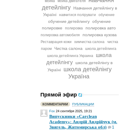
навчання
мойка
мойка двигателя
детейлінгу
Навчання детейлінгу в
Україні
навчитися полірувати
обучение
обучение детейлингу
обучение
полировке
полировка авто
полировка
полировка кузова
полировка автомобиля
Реставрация кожи
химчистка салона
чистка
Чистка салона
паром
школа детейлинга
школа
школа детейлинга Украина
детейлінгу
школа детейлінгу в
школа детейлінгу
Україні
Україна
Прямой эфир
КОММЕНТАРИИ
ПУБЛИКАЦИИ
Fox
24 сентября 2025, 19:21
Випускники «Carclean
Academy»: Андрій Андрійчук (м.
Звягель, Житомирська обл)
1