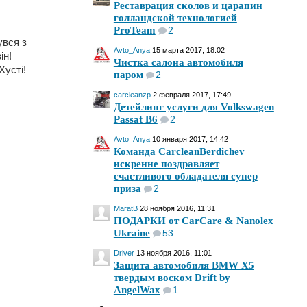
Реставрация сколов и царапин
голландской технологией
ProTeam
2
увся з
Avto_Anya
15 марта 2017, 18:02
ін!
Чистка салона автомобиля
Хусті!
паром
2
carcleanzp
2 февраля 2017, 17:49
Детейлинг услуги для Volkswagen
Passat B6
2
Avto_Anya
10 января 2017, 14:42
Команда CarcleanBerdichev
искренне поздравляет
счастливого обладателя супер
приза
2
MaratB
28 ноября 2016, 11:31
ПОДАРКИ от СarCare & Nanolex
Ukraine
53
Driver
13 ноября 2016, 11:01
Защита автомобиля BMW X5
твердым воском Drift by
AngelWax
1