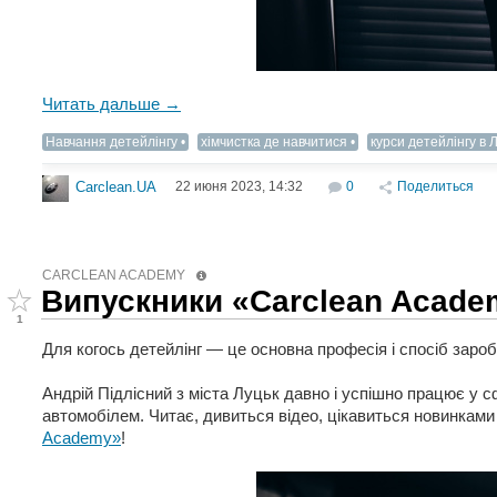
Читать дальше →
Навчання детейлінгу
хімчистка де навчитися
курси детейлінгу в 
22 июня 2023, 14:32
0
Поделиться
Carclean.UA
CARCLEAN ACADEMY
Випускники «Carclean Academ
1
Для когось детейлінг — це основна професія і спосіб зароб
Андрій Підлісний з міста Луцьк давно і успішно працює у с
автомобілем. Читає, дивиться відео, цікавиться новинками
Academy»
!