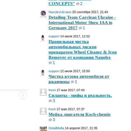
CONCEPTS"
2
NanolexUkraine
20 сентября 2017, 21:44
Detailing Team Carclean Ukraine -
International Motor Show IAA in
Germany 2017
1
support
14 июля 2017, 12:02
Правильная чистка
автомобильных дисков
препаратом Wheel Cleaner & Iron
Remover от компании Nanolex
1
support
12 июля 2017, 15:50
Чистка кузова автомобиля от
ржавчины
1
fresh
27 мая 2017, 07:43
Силанты - мифы и реальность.
0
3
fresh
27 мая 2017, 07:37
Мойка двигателя Koch-chemie
3
DetailMafia
14 апреля 2017, 21:35