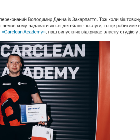
переконаний Володимир Данча із Закарпаття. Тож коли зіштовхн
 немає кому надавати якісні детейлінг-послуги, то це робитиме в
в
«Carclean Academy»
, наш випускник відкриває власну студію у 