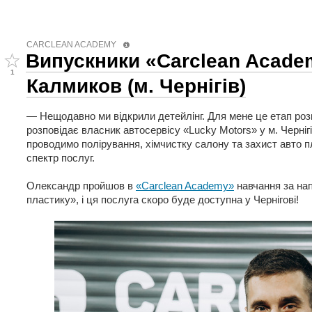
CARCLEAN ACADEMY
Випускники «Carclean Acade
1
Калмиков (м. Чернігів)
— Нещодавно ми відкрили детейлінг. Для мене це етап розв
розповідає власник автосервісу «Lucky Motors» у м. Черні
проводимо полірування, хімчистку салону та захист авто 
спектр послуг.
Олександр пройшов в
«Carclean Academy»
навчання за на
пластику», і ця послуга скоро буде доступна у Чернігові!