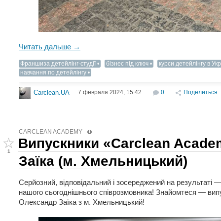
Читать дальше →
Франшиза детейлінг-студії
бізнес під ключ
курси детейлінгу в Укр
навчання по детейлінгу
7 февраля 2024, 15:42
0
Поделиться
Carclean.UA
CARCLEAN ACADEMY
Випускники «Carclean Acade
1
Заїка (м. Хмельницький)
Серйозний, відповідальний і зосереджений на результаті 
нашого сьогоднішнього співрозмовника! Знайомтеся — ви
Олександр Заїка з м. Хмельницький!