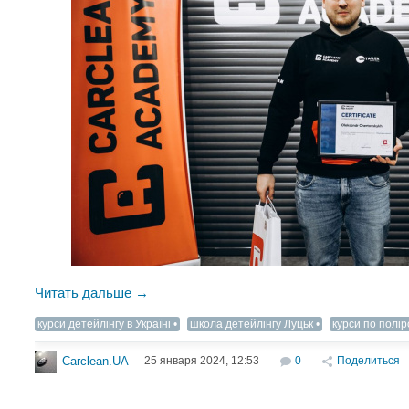
Читать дальше →
курси детейлінгу в Україні
школа детейлінгу Луцьк
курси по полір
25 января 2024, 12:53
0
Поделиться
Carclean.UA