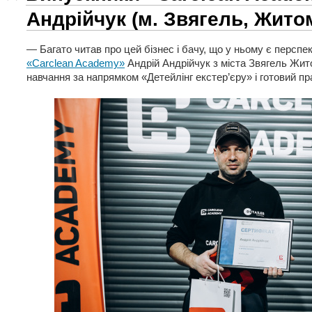
Андрійчук (м. Звягель, Жито
— Багато читав про цей бізнес і бачу, що у ньому є перспе
«Carclean Academy»
Андрій Андрійчук з міста Звягель Жит
навчання за напрямком «Детейлінг екстер’єру» і готовий пр