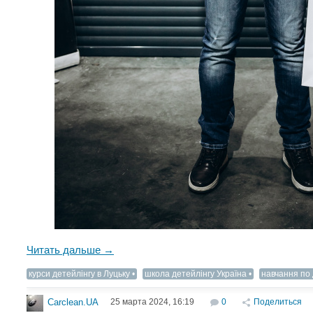
Читать дальше →
курси детейлінгу в Луцьку
школа детейлінгу Україна
навчання по 
25 марта 2024, 16:19
0
Поделиться
Carclean.UA