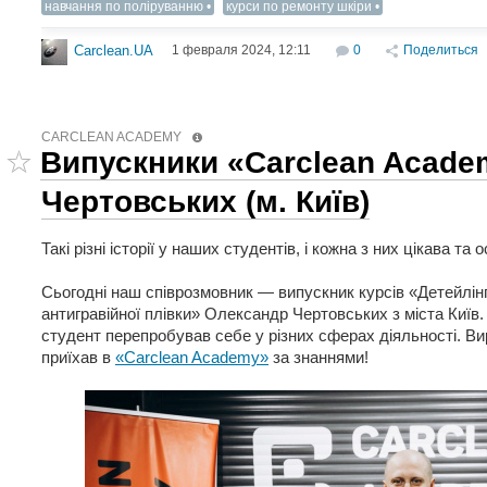
навчання по поліруванню
курси по ремонту шкіри
1 февраля 2024, 12:11
0
Поделиться
Carclean.UA
CARCLEAN ACADEMY
Випускники «Carclean Acade
Чертовських (м. Київ)
Такі різні історії у наших студентів, і кожна з них цікава та 
Сьогодні наш співрозмовник — випускник курсів «Детейлін
антигравійної плівки» Олександр Чертовських з міста Київ.
студент перепробував себе у різних сферах діяльності. Ви
приїхав в
«Carclean Academy»
за знаннями!