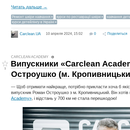
Читать дальше →
Ремонт шкіри навчання
курси по реставрації шкіри
навчання дет
курси детейлінгу в Україні
10 апреля 2024, 15:02
0
Поделиться
Carclean.UA
CARCLEAN ACADEMY
Випускники «Carclean Acade
1
Остроушко (м. Кропивницьки
— Щоб отримати найкраще, потрібно прикласти хоча б які
випускник Роман Остроушко з м. Кропивницький. Він хотів
Academy»
, і відстань у 700 км не стала перешкодою!