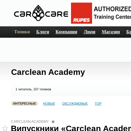
Топики
Блоги
Компании
Люди
Магазин
Б
Carclean Academy
1
читатель, 157 топиков
ИНТЕРЕСНЫЕ
НОВЫЕ
ОБСУЖДАЕМЫЕ
TOP
CARCLEAN ACADEMY
Випускники «Carclean Acade