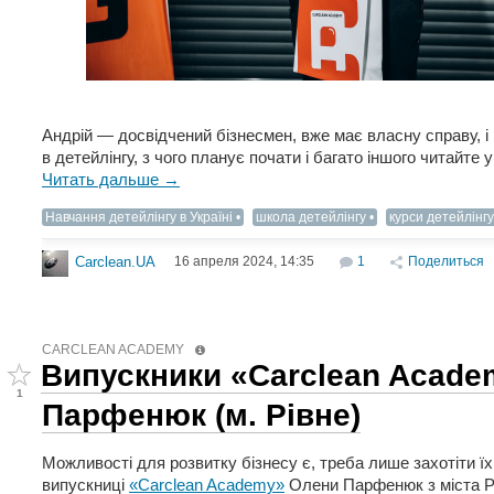
Андрій — досвідчений бізнесмен, вже має власну справу, і 
в детейлінгу, з чого планує почати і багато іншого читайте у
Читать дальше →
Навчання детейлінгу в Україні
школа детейлінгу
курси детейлінгу
16 апреля 2024, 14:35
1
Поделиться
Carclean.UA
CARCLEAN ACADEMY
Випускники «Carclean Acade
1
Парфенюк (м. Рівне)
Можливості для розвитку бізнесу є, треба лише захотіти їх
випускниці
«Carclean Academy»
Олени Парфенюк з міста Рі