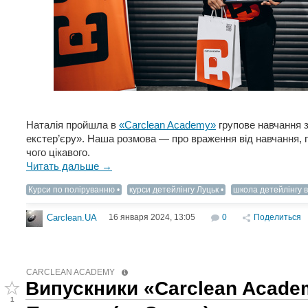
Наталія пройшла в
«Carclean Academy»
групове навчання 
екстер’єру». Наша розмова — про враження від навчання, 
чого цікавого.
Читать дальше →
Курси по поліруванню
курси детейлінгу Луцьк
школа детейлінгу в
16 января 2024, 13:05
0
Поделиться
Carclean.UA
CARCLEAN ACADEMY
Випускники «Carclean Acade
1