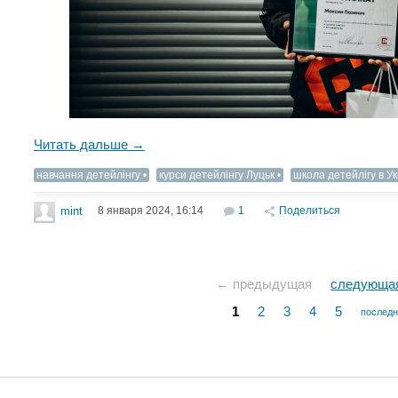
Читать дальше →
навчання детейлінгу
курси детейлінгу Луцьк
школа детейлігу в Ук
8 января 2024, 16:14
1
Поделиться
mint
← предыдущая
следующа
1
2
3
4
5
послед