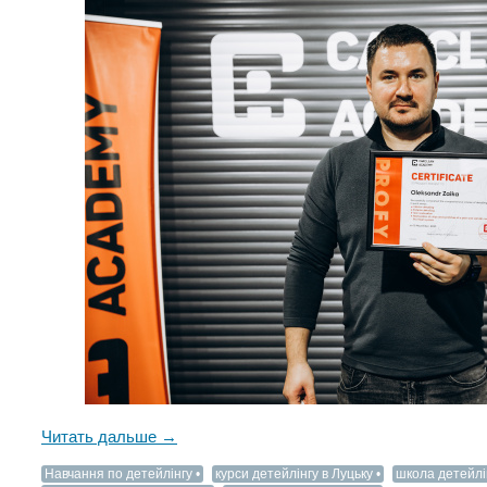
Читать дальше →
Навчання по детейлінгу
курси детейлінгу в Луцьку
школа детейлі