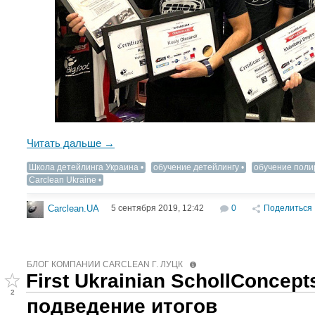
Читать дальше →
Школа детейлинга Украина
обучение детейлингу
обучение поли
Carclean Ukraine
5 сентября 2019, 12:42
0
Поделиться
Carclean.UA
БЛОГ КОМПАНИИ СARCLEAN Г. ЛУЦК
First Ukrainian SchollConcep
2
подведение итогов