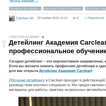
Читать дальше →
Обучение детейлингу
школа детейлинга Украина
Детейлинг Ака
29 ноября 2019, 14:13
0
Поделиться
Carclean.UA
CARCLEAN ACADEMY
Детейлинг Академия Carclea
2
профессиональное обучение
Сегодня детейлинг – это перспективное направление, 
Если вы желаете освоить профессию детейлера и сдел
для вас открыта
Детейлинг Академия Carclean
!
Обучение детейлингу
в Carclean проходит в действующей 
руководством опытного специалиста. Мы предоставляем 
материалы для работы, практику на реальных автомобиля