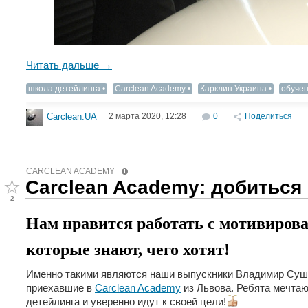
Читать дальше →
школа детейлинга
Carclean Academy
Карклин Украина
обучен
2 марта 2020, 12:28
0
Поделиться
Carclean.UA
CARCLEAN ACADEMY
Carclean Academy: добиться 
2
Нам нравится работать с мотивиро
которые знают, чего хотят!
Именно такими являются наши выпускники Владимир Суше
приехавшие в
Carclean Academy
из Львова. Ребята мечта
детейлинга и уверенно идут к своей цели!