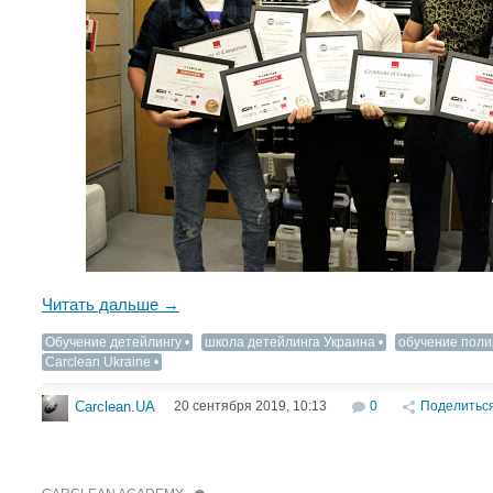
Читать дальше →
Обучение детейлингу
школа детейлинга Украина
обучение поли
Carclean Ukraine
20 сентября 2019, 10:13
0
Поделитьс
Carclean.UA