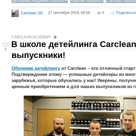
Детейлинг Академия Carclean
Карклин Украина
Carclean Ukraine
27 сентября 2019, 09:59
0
Поделитьс
Carclean.UA
CARCLEAN ACADEMY
В школе детейлинга Carclea
2
выпускники!
Обучение детейлингу
от Carclean – это отличный стар
Подтверждение этому — успешные детейлеры из мног
зарубежья, которые обучались у нас! Уверены, получе
ценным приобретением и для наших выпускников из 