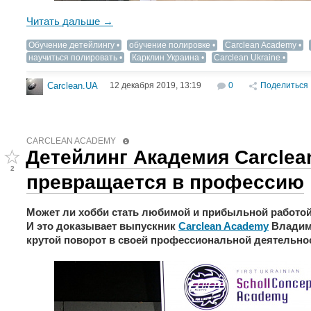
Читать дальше →
Обучение детейлингу
обучение полировке
Carclean Academy
научиться полировать
Карклин Украина
Carclean Ukraine
12 декабря 2019, 13:19
0
Поделиться
Carclean.UA
CARCLEAN ACADEMY
Детейлинг Академия Carclean
2
превращается в профессию
Может ли хобби стать любимой и прибыльной работой? 
И это доказывает выпускник
Carclean Academy
Владими
крутой поворот в своей профессиональной деятельно