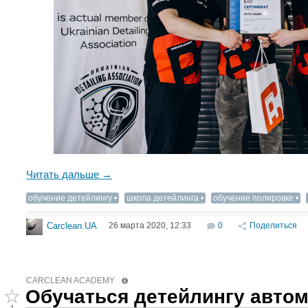
Читать дальше →
обучение детейлингу
школа детейлинга
обучение полировке
26 марта 2020, 12:33
0
Поделиться
Carclean.UA
CARCLEAN ACADEMY
Обучаться детейлингу автом
1