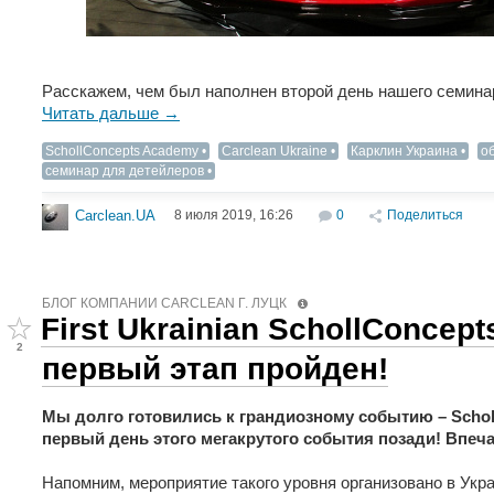
Расскажем, чем был наполнен второй день нашего семинар
Читать дальше →
SchollConcepts Aсademy
Carclean Ukraine
Карклин Украина
о
семинар для детейлеров
8 июля 2019, 16:26
0
Поделиться
Carclean.UA
БЛОГ КОМПАНИИ СARCLEAN Г. ЛУЦК
First Ukrainian SchollConcep
2
первый этап пройден!
Мы долго готовились к грандиозному событию – Schol
первый день этого мегакрутого события позади! Впеч
Напомним, мероприятие такого уровня организовано в Ук