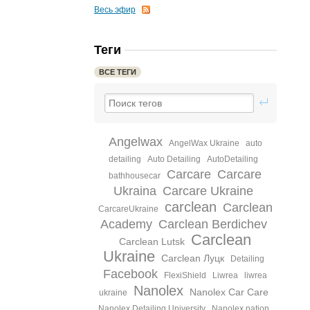
Весь эфир
Теги
ВСЕ ТЕГИ
Angelwax
AngelWax Ukraine
auto
detailing
Auto Detailing‬
AutoDetailing‬
Carcare
Carcare
bathhousecar
Ukraina
Carcare Ukraine
carclean
Carclean
CarcareUkraine
Academy
Carclean Berdichev
Carclean
Carclean Lutsk
Ukraine
Carclean Луцк
Detailing‬
Facebook
FlexiShield
Liwrea
liwrea
Nanolex
Nanolex Car Care
ukraine
Nanolex Detailing University
Nanolex nation