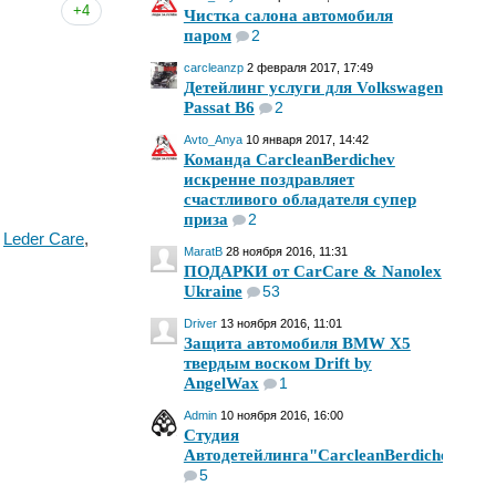
+4
Чистка салона автомобиля
паром
2
carcleanzp
2 февраля 2017, 17:49
Детейлинг услуги для Volkswagen
Passat B6
2
Avto_Anya
10 января 2017, 14:42
Команда CarcleanBerdichev
искренне поздравляет
счастливого обладателя супер
приза
2
,
Leder Care
,
MaratB
28 ноября 2016, 11:31
ПОДАРКИ от СarCare & Nanolex
Ukraine
53
Driver
13 ноября 2016, 11:01
Защита автомобиля BMW X5
твердым воском Drift by
AngelWax
1
Admin
10 ноября 2016, 16:00
Студия
Автодетейлинга"CarcleanBerdichev"
5