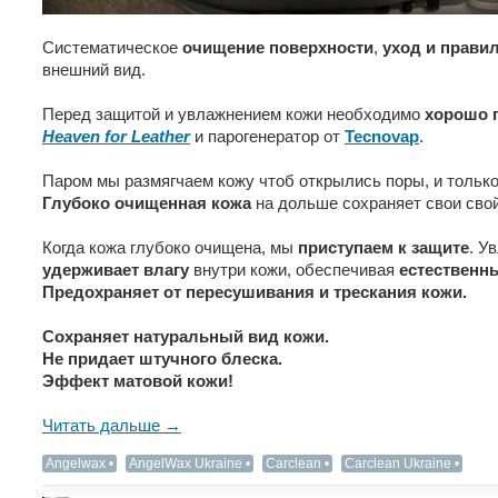
Систематическое
очищение поверхности
,
уход и прави
внешний вид.
Перед защитой и увлажнением кожи необходимо
хорошо 
Heaven for Leather
и парогенератор от
Tecnovap
.
Паром мы размягчаем кожу чтоб открылись поры, и тольк
Глубоко очищенная кожа
на дольше сохраняет свои свой
Когда кожа глубоко очищена, мы
приступаем к защите
. У
удерживает влагу
внутри кожи, обеспечивая
естественн
Предохраняет от пересушивания и трескания кожи.
Сохраняет натуральный вид кожи.
Не придает штучного блеска.
Эффект матовой кожи!
Читать дальше →
Angelwax
AngelWax Ukraine
Carclean
Carclean Ukraine