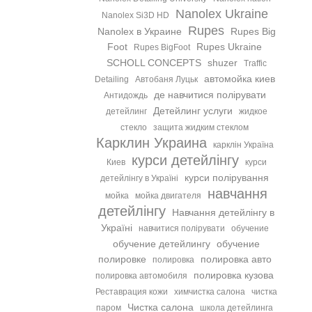
Nanolex Ukraine
Nanolex Si3D HD
Rupes
Nanolex в Украине
Rupes Big
Foot
Rupes Ukraine
Rupes BigFoot
SCHOLL CONCEPTS
shuzer
Traffic
автомойка киев
Detailing
Автобаня Луцьк
де навчитися полірувати
Антидождь
Детейлинг услуги
детейлинг
жидкое
стекло
защита жидким стеклом
Карклин Украина
карклін Україна
курси детейлінгу
Киев
курси
курси полірування
детейлінгу в Україні
навчання
мойка
мойка двигателя
детейлінгу
Навчання детейлінгу в
Україні
навчитися полірувати
обучение
обучение детейлингу
обучение
полировке
полировка авто
полировка
полировка кузова
полировка автомобиля
Реставрация кожи
химчистка салона
чистка
Чистка салона
паром
школа детейлинга