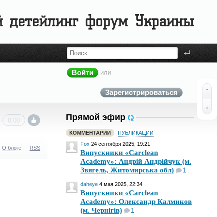
Войти
или
Зарегистрироваться
Прямой эфир
0.00
КОММЕНТАРИИ
ПУБЛИКАЦИИ
Fox
24 сентября 2025, 19:21
О блоге
RSS
Випускники «Carclean
Academy»: Андрій Андрійчук (м.
Звягель, Житомирська обл)
1
daheye
4 мая 2025, 22:34
Випускники «Carclean
Academy»: Олександр Калмиков
(м. Чернігів)
1