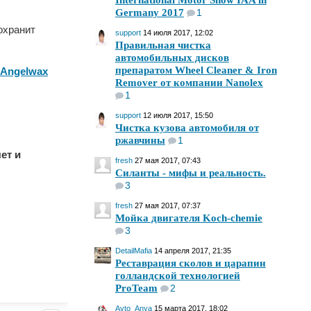
International Motor Show IAA in
Germany 2017
1
охранит
support
14 июля 2017, 12:02
Правильная чистка
автомобильных дисков
препаратом Wheel Cleaner & Iron
Angelwax
Remover от компании Nanolex
1
support
12 июля 2017, 15:50
Чистка кузова автомобиля от
ржавчины
1
ет и
fresh
27 мая 2017, 07:43
Силанты - мифы и реальность.
3
fresh
27 мая 2017, 07:37
Мойка двигателя Koch-chemie
3
DetailMafia
14 апреля 2017, 21:35
Реставрация сколов и царапин
голландской технологией
ProTeam
2
Avto_Anya
15 марта 2017, 18:02