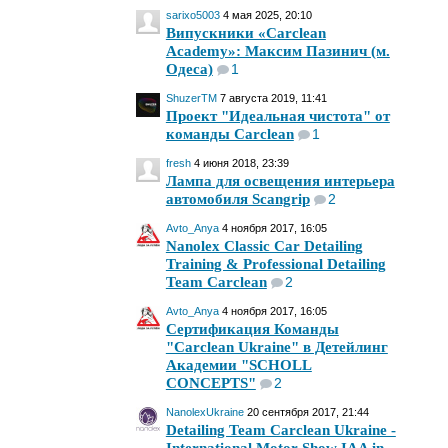
sarixo5003
4 мая 2025, 20:10
Випускники «Carclean
Academy»: Максим Пазинич (м.
Одеса)
1
ShuzerTM
7 августа 2019, 11:41
Проект "Идеальная чистота" от
команды Carclean
1
fresh
4 июня 2018, 23:39
Лампа для освещения интерьера
автомобиля Scangrip
2
Avto_Anya
4 ноября 2017, 16:05
Nanolex Classic Car Detailing
Training & Professional Detailing
Team Carclean
2
Avto_Anya
4 ноября 2017, 16:05
Сертификация Команды
"Carclean Ukraine" в Детейлинг
Академии "SCHOLL
CONCEPTS"
2
NanolexUkraine
20 сентября 2017, 21:44
Detailing Team Carclean Ukraine -