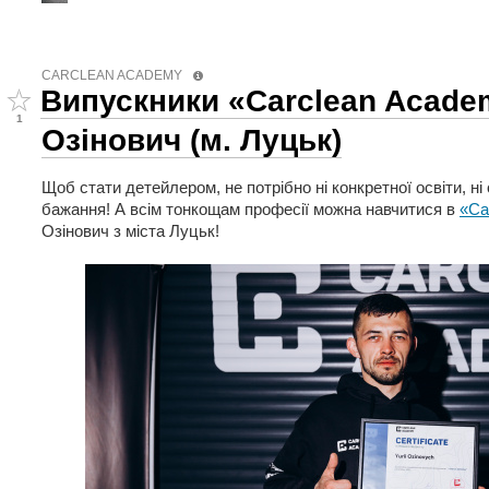
CARCLEAN ACADEMY
Випускники «Carclean Acade
1
Озінович (м. Луцьк)
Щоб стати детейлером, не потрібно ні конкретної освіти, ні
бажання! А всім тонкощам професії можна навчитися в
«Ca
Озінович з міста Луцьк!