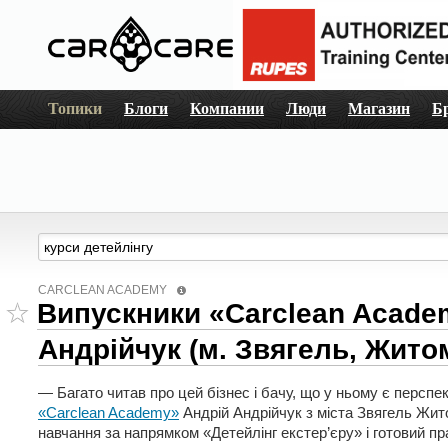
Топики
Блоги
Компании
Люди
Магазин
Б
CARCLEAN ACADEMY
Випускники «Carclean Acade
Андрійчук (м. Звягель, Жито
— Багато читав про цей бізнес і бачу, що у ньому є перспе
«Carclean Academy»
Андрій Андрійчук з міста Звягель Жит
навчання за напрямком «Детейлінг екстер’єру» і готовий пр