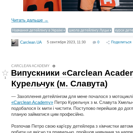
Читать дальше →
Навчання детейлінгу в Україні
школа детейлінгу Луцьк
курси дете
5 сентября 2023, 11:30
0
Поделиться
Carclean.UA
CARCLEAN ACADEMY
Випускники «Carclean Acade
1
Курельчук (м. Славута)
— Захоплення детейлінгом для мене почалося з мотоциклі
«Carclean Academy»
Петро Курельчук з м. Славута Хмельн
подобалося їх мити і чистити. Поступово перейшов до дог
планую займатися цим професійно.
Розпочав Петро свою кар'єру детейлера з хімчистки автомо
робити це якісно та правильно, пройшов навчання за напря