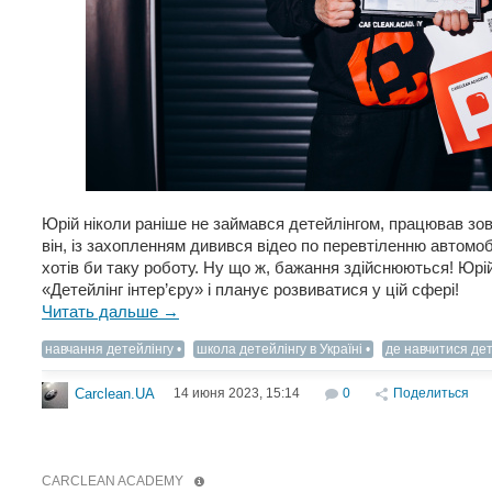
Юрій ніколи раніше не займався детейлінгом, працював зовсі
він, із захопленням дивився відео по перевтіленню автомоб
хотів би таку роботу. Ну що ж, бажання здійснюються! Юр
«Детейлінг інтер’єру» і планує розвиватися у цій сфері!
Читать дальше →
навчання детейлінгу
школа детейлінгу в Україні
де навчитися дет
14 июня 2023, 15:14
0
Поделиться
Carclean.UA
CARCLEAN ACADEMY