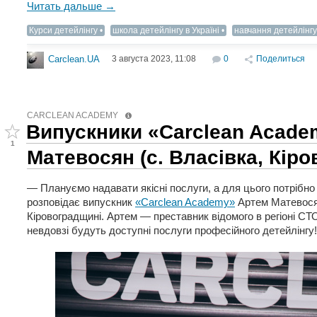
Читать дальше →
Курси детейлінгу
школа детейлінгу в Україні
навчання детейлінгу
3 августа 2023, 11:08
0
Поделиться
Carclean.UA
CARCLEAN ACADEMY
Випускники «Carclean Acade
1
Матевосян (с. Власівка, Кіро
— Плануємо надавати якісні послуги, а для цього потрібно
розповідає випускник
«Carclean Academy»
Артем Матевосян
Кіровоградщині. Артем — преставник відомого в регіоні СТО
невдовзі будуть доступні послуги професійного детейлінгу!