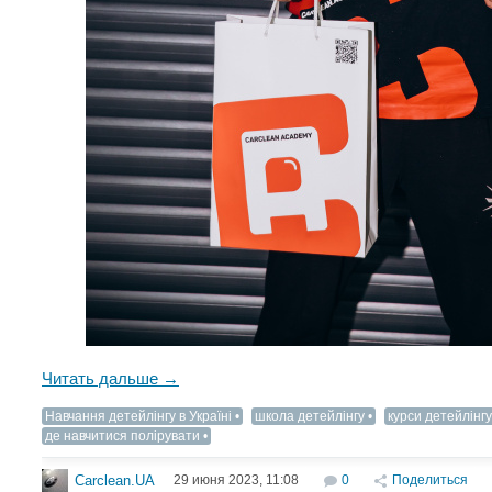
Читать дальше →
Навчання детейлінгу в Україні
школа детейлінгу
курси детейлінгу
де навчитися полірувати
29 июня 2023, 11:08
0
Поделиться
Carclean.UA