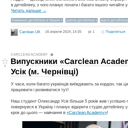
в детейлінгу, з чого планує почати і багато іншого читайте у
Читать дальше →
Навчання детейлінгу в Україні
школа детейлінгу
курси детейлінгу
16 апреля 2024, 14:35
1
Поделиться
Carclean.UA
CARCLEAN ACADEMY
Випускники «Carclean Acade
1
Усік (м. Чернівці)
У часи, коли багато українців виїжджають за кордон, так ці
працювати і розвиватися тут!
Наш студент Олександр Усік більше 5 років жив і успішно 
повернувся в Україну і планує відкрити студію детейлінгу у
крок до цього — навчання в
«Carclean Academy»
!