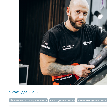
Читать дальше →
Навчання по поліруванню
курси детейлінгу
навчання детейлінгу