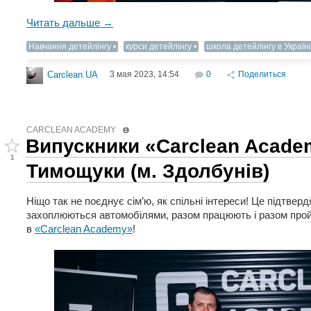
Читать дальше →
Навчання детейлінгу
курси детейлінгу
школа детейлінгу в Україні
3 мая 2023, 14:54
0
Поделиться
Carclean.UA
CARCLEAN ACADEMY
Випускники «Carclean Academ
1
Тимощуки (м. Здолбунів)
Ніщо так не поєднує сім’ю, як спільні інтереси! Це підтвер
захоплюються автомобілями, разом працюють і разом про
в
«Carclean Academy»
!