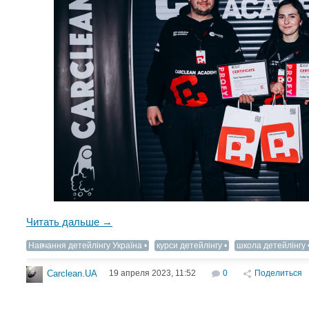
Читать дальше →
Навчання детейлінгу Україна
курси детейлінгу
школа детейлінгу
19 апреля 2023, 11:52
0
Поделиться
Carclean.UA