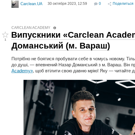
30 октября 2023, 12:59
0
Поделиться
Carclean.UA
CARCLEAN ACADEMY
Випускники «Carclean Acade
1
Доманський (м. Вараш)
Потрібно не боятися пробувати себе в чомусь новому. Тіль
до душі, — впевнений Назар Доманський з м. Вараш. Він п
Academy»
, щоб втілити свою давню мрію! Яку — читайте д