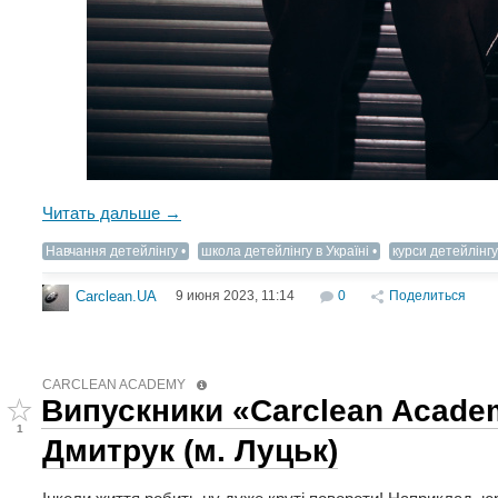
Читать дальше →
Навчання детейлінгу
школа детейлінгу в Україні
курси детейлінгу
9 июня 2023, 11:14
0
Поделиться
Carclean.UA
CARCLEAN ACADEMY
Випускники «Carclean Acade
1
Дмитрук (м. Луцьк)