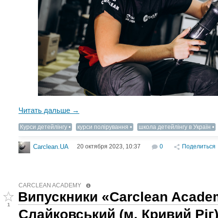
Читать дальше →
Курси детейлінгу
курси полірування
школа детейлінгу в Україн
20 октября 2023, 10:37
0
Поделиться
Carclean.UA
CARCLEAN ACADEMY
Випускники «Carclean Acade
1
Слайковський (м. Кривий Ріг