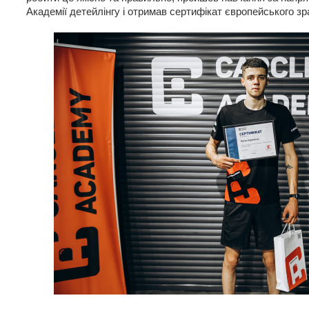
Академії детейлінгу і отримав сертифікат європейського зр