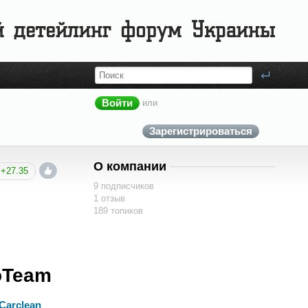
Войти
или
Зарегистрироваться
О компании
+27.35
9 подписчиков
1 отзыв
189 топиков
oTeam
Carclean