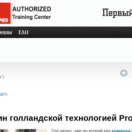
ренды
FAQ
а")
КИ
(5)
ин голландской технологией Pr
Год назад, уже во второй раз
команда 