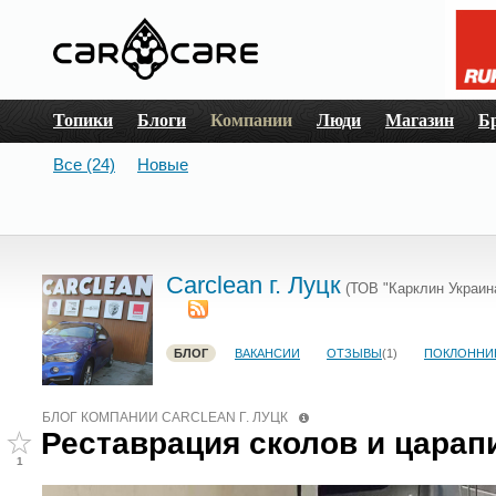
Топики
Блоги
Компании
Люди
Магазин
Б
Все (24)
Новые
Сarclean г. Луцк
(ТОВ "Карклин Украин
БЛОГ
ВАКАНСИИ
ОТЗЫВЫ
(1)
ПОКЛОННИ
БЛОГ КОМПАНИИ СARCLEAN Г. ЛУЦК
Реставрация сколов и царап
1