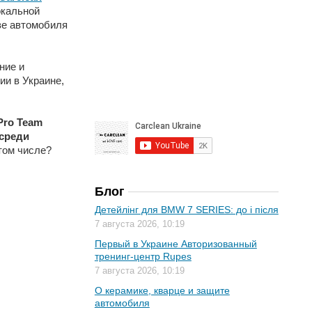
кальной
ве автомобиля
ние и
ии в Украине,
Pro Team
среди
том числе?
Блог
Детейлінг для BMW 7 SERIES: до і після
7 августа 2026, 10:19
Первый в Украине Авторизованный
тренинг-центр Rupes
7 августа 2026, 10:19
О керамике, кварце и защите
автомобиля