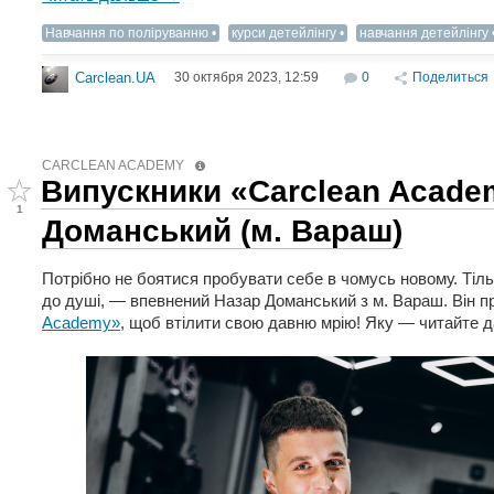
Навчання по поліруванню
курси детейлінгу
навчання детейлінгу
30 октября 2023, 12:59
0
Поделиться
Carclean.UA
CARCLEAN ACADEMY
Випускники «Carclean Acade
1
Доманський (м. Вараш)
Потрібно не боятися пробувати себе в чомусь новому. Тіль
до душі, — впевнений Назар Доманський з м. Вараш. Він п
Academy»
, щоб втілити свою давню мрію! Яку — читайте д