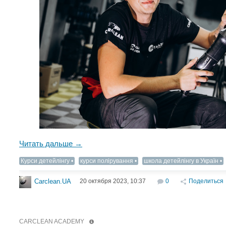
Читать дальше →
Курси детейлінгу
курси полірування
школа детейлінгу в Україн
20 октября 2023, 10:37
0
Поделиться
Carclean.UA
CARCLEAN ACADEMY