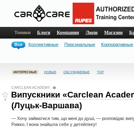
Топики
Блоги
Компании
Люди
Магазин
Б
Все
Коллективные
Персональные
Корпоративные
ИНТЕРЕСНЫЕ
НОВЫЕ
ОБСУЖДАЕМЫЕ
TOP
CARCLEAN ACADEMY
Випускники «Carclean Acade
1
(Луцьк-Варшава)
— Хочу займатися тим, що мені до душі, — розповідає ви
Рижко. І вона знайшла себе у детейлінгу!