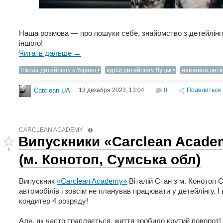
Наша розмова — про пошуки себе, знайомство з детейлінго
іншого!
Читать дальше →
Школа детейлінгу в Україні
курси детейлінгу Луцьк
навчання дете
13 декабря 2023, 13:04
0
Поделиться
Carclean.UA
CARCLEAN ACADEMY
Випускники «Carclean Academ
1
(м. Конотоп, Сумська обл)
Випускник
«Carclean Academy»
Віталій Стан з м. Конотоп 
автомобілів і зовсім не планував працювати у детейлінгу. І 
кондитер 4 розряду!
Але, як часто трапляється, життя зробило крутий поворот!