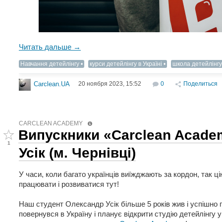
Читать дальше →
Навчання детейлінгу
курси детейлінгу в Україні
школа детейлінгу
20 ноября 2023, 15:52
0
Поделиться
Carclean.UA
CARCLEAN ACADEMY
Випускники «Carclean Acade
1
Усік (м. Чернівці)
У часи, коли багато українців виїжджають за кордон, так ці
працювати і розвиватися тут!
Наш студент Олександр Усік більше 5 років жив і успішно 
повернувся в Україну і планує відкрити студію детейлінгу у