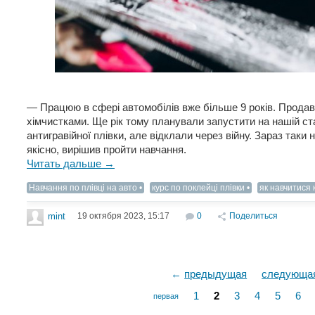
— Працюю в сфері автомобілів вже більше 9 років. Продав
хімчистками. Ще рік тому планували запустити на нашій ст
антигравійної плівки, але відклали через війну. Зараз так
якісно, вирішив пройти навчання.
Читать дальше →
Навчання по плівці на авто
курс по поклейці плівки
як навчитися 
19 октября 2023, 15:17
0
Поделиться
mint
←
предыдущая
следующа
1
2
3
4
5
6
первая