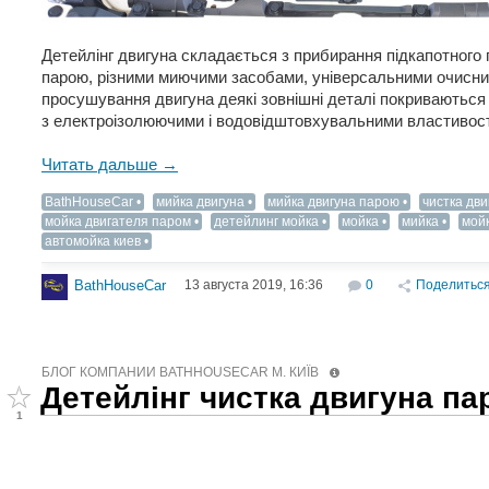
Детейлінг двигуна складається з прибирання підкапотного
парою, різними миючими засобами, універсальними очисни
просушування двигуна деякі зовнішні деталі покриваютьс
з електроізолюючими і водовідштовхувальними властивос
Читать дальше →
BathHouseCar
мийка двигуна
мийка двигуна парою
чистка дв
мойка двигателя паром
детейлинг мойка
мойка
мийка
мойк
автомойка киев
13 августа 2019, 16:36
0
Поделитьс
BathHouseCar
БЛОГ КОМПАНИИ BATHHOUSECAR М. КИЇВ
Детейлінг чистка двигуна па
1