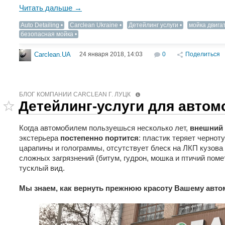
Читать дальше →
Auto Detailing‬
Carclean Ukraine
Детейлинг услуги
мойка двига
безопасная мойка
24 января 2018, 14:03
0
Поделиться
Carclean.UA
БЛОГ КОМПАНИИ СARCLEAN Г. ЛУЦК
Детейлинг-услуги для авто
Когда автомобилем пользуешься несколько лет,
внешний
экстерьера
постепенно портится
: пластик теряет чернот
царапины и голограммы, отсутствует блеск на ЛКП кузова 
сложных загрязнений (битум, гудрон, мошка и птичий поме
тусклый вид.
Мы знаем, как вернуть прежнюю красоту Вашему авт