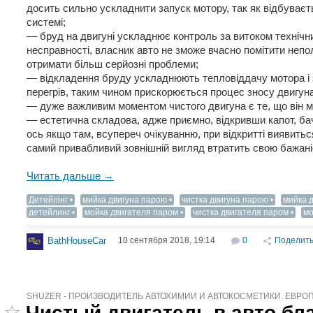
досить сильно ускладнити запуск мотору, так як відбуваєт
системі;
— бруд на двигуні ускладнює контроль за витоком технічних
несправності, власник авто не зможе вчасно помітити непол
отримати більш серйозні проблеми;
— відкладення бруду ускладнюють тепловіддачу мотора і 
перегрів, таким чином прискорюється процес зносу двигуна 
— дуже важливим моментом чистого двигуна є те, що він
— естетична складова, адже приємно, відкривши капот, ба
ось якщо там, всупереч очікуванню, при відкритті виявить
самий привабливий зовнішній вигляд втратить свою бажаніс
Читать дальше →
Детейлінг
мийка двигуна парою
чистка двигуна парою
мийка 
детейлинг
мойка двигателя паром
чистка двигателя паром
мо
10 сентября 2018, 19:14
0
Поделит
BathHouseCar
SHUZER - ПРОИЗВОДИТЕЛЬ АВТОХИМИИ И АВТОКОСМЕТИКИ. ЕВРО
Чистый двигатель в авто бл