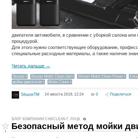
двигателя автомобиля, в сравнении с уборкой салона или
процедурой.
Для этого нужно соответствующее оборудование, профес
специальные расходные материалы, а также наличие знан
Читать дальше →
Shuzer
Shuzer Motor Clean Gel
Shuzer Motor Clean Power
Clea
мойка двигателя
Motor Clean
24 августа 2018, 12:24
0
Поделиться
ShuzerTM
БЛОГ КОМПАНИИ СARCLEAN Г. ЛУЦК
Безопасный метод мойки дв
1