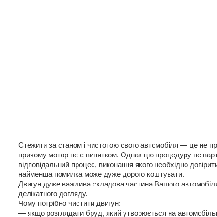
Стежити за станом і чистотою свого автомобіля — це не пр
причому мотор не є винятком. Однак цю процедуру не варт
відповідальний процес, виконання якого необхідно довіри
найменша помилка може дуже дорого коштувати.
Двигун дуже важлива складова частина Вашого автомобіля 
делікатного догляду.
Чому потрібно чистити двигун:
— якщо розглядати бруд, який утворюється на автомобільні