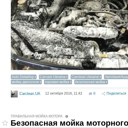
Auto Detailing‬
Carcare Ukraina
Carclean Ukraine
АвтобаняЛуць
мойка двигателя
паровая мойка
безопасная мойка
12 октября 2016, 11:42
0
Поделиться
Carclean.UA
ПРАВИЛЬНАЯ МОЙКА МОТОРА
Безопасная мойка моторного