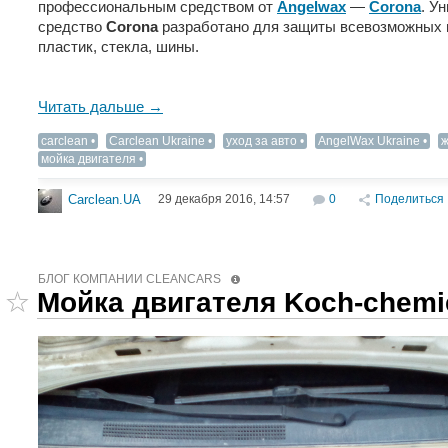
профессиональным средством от
Angelwax
—
Corona
. У
средство
Corona
разработано для защиты всевозможных п
пластик, стекла, шины.
Читать дальше →
carclean
Carclean Ukraine
уход за авто
AngelWax Ukraine
ж
мойка двигателя
29 декабря 2016, 14:57
0
Поделиться
Carclean.UA
БЛОГ КОМПАНИИ CLEANCARS
Мойка двигателя Koch-chemi