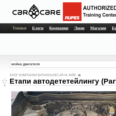
Топики
Блоги
Компании
Люди
Магазин
Б
БЛОГ КОМПАНИИ BATHHOUSECAR М. КИЇВ
Етапи автодететейлингу (Part
3