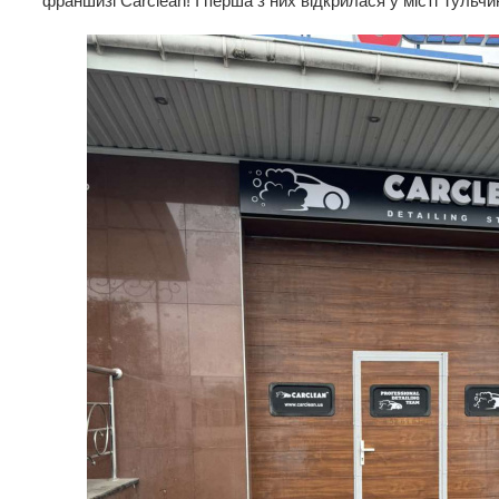
франшизі Carclean! І перша з них відкрилася у місті Тульчи