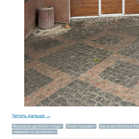
Читать дальше →
Франшиза детейлінг-студії
бізнес під ключ
курси детейлінгу в Укр
навчання по детейлінгу