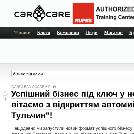
Топики
Блоги
Компании
Люди
Магазин
Б
CARCLEAN ACADEMY
Успішний бізнес під ключ у 
1
вітаємо з відкриттям автоми
Тульчин"!
Нещодавно ми запустили новий формат успішного бізнесу 