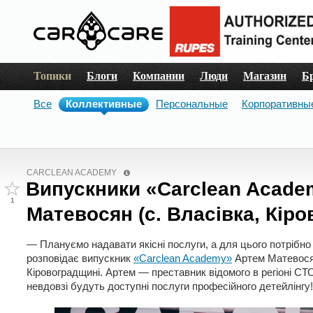
Топики
Блоги
Компании
Люди
Магазин
Б
Все
Коллективные
Персональные
Корпоративны
CARCLEAN ACADEMY
Випускники «Carclean Acade
1
Матевосян (с. Власівка, Кіро
— Плануємо надавати якісні послуги, а для цього потрібно
розповідає випускник
«Carclean Academy»
Артем Матевосян
Кіровоградщині. Артем — преставник відомого в регіоні СТО
невдовзі будуть доступні послуги професійного детейлінгу!