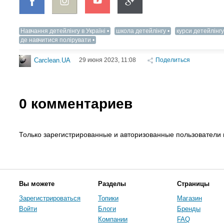
Навчання детейлінгу в Україні
школа детейлінгу
курси детейлінгу
де навчитися полірувати
29 июня 2023, 11:08
Поделиться
Carclean.UA
0
комментариев
Только зарегистрированные и авторизованные пользователи 
Вы можете
Разделы
Страницы
Зарегистрироваться
Топики
Магазин
Войти
Блоги
Бренды
Компании
FAQ