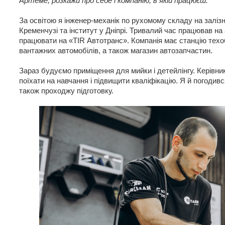
Артеме, розкажи про себе і компанію, в якій працюєш.
За освітою я інженер-механік по рухомому складу на залізн
Кременчузі та інститут у Дніпрі. Тривалий час працював 
працювати на «TIR Автотранс». Компанія має станцію техо
вантажних автомобілів, а також магазин автозапчастин.
Зараз будуємо приміщення для мийки і детейлінгу. Керівник
поїхати на навчання і підвищити кваліфікацію. Я й погодив
також проходжу підготовку.