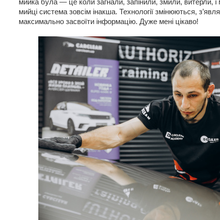
мийка була — це коли загнали, запінили, змили, витерли, і 
мийці система зовсім інакша. Технології змінюються, з’явл
максимально засвоїти інформацію. Дуже мені цікаво!