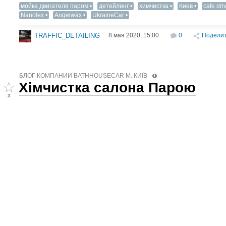
мойка двигателя паром
детейлинг
химчистка
Киев
cafe dri
Nanolex
Angelwax
UkraineCar
8 мая 2020, 15:00
0
Подели
TRAFFIC_DETAILING
БЛОГ КОМПАНИИ BATHHOUSECAR М. КИЇВ
Хімчистка салона Парою
3