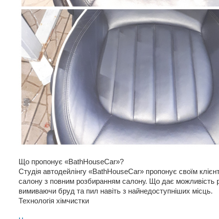
Що пропонує «BathHouseCar»?
Студія автодейлінгу «BathHouseCar» пропонує своїм клієнт
салону з повним розбиранням салону. Що дає можливість р
вимиваючи бруд та пил навіть з найнедоступніших місць.
Технологія хімчистки