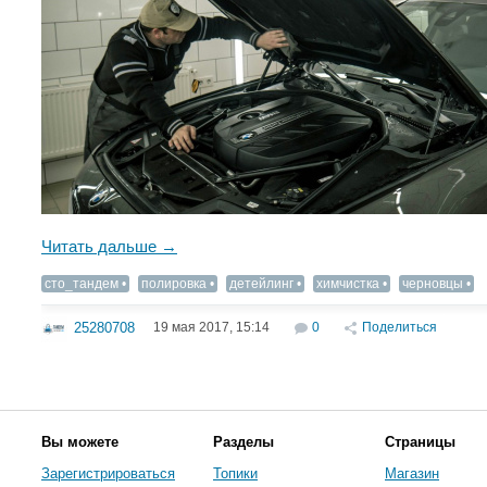
Читать дальше →
сто_тандем
полировка
детейлинг
химчистка
черновцы
19 мая 2017, 15:14
0
Поделиться
25280708
Вы можете
Разделы
Страницы
Зарегистрироваться
Топики
Магазин