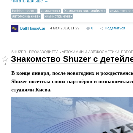
Читать дальше →
bathhousecar
химчистка
Химчистка автомобиля
химчистка са
автомойка киев
химчистка киев
4 мая 2019, 11:29
0
Поделиться
BathHouseCar
SHUZER - ПРОИЗВОДИТЕЛЬ АВТОХИМИИ И АВТОКОСМЕТИКИ. ЕВРО
Знакомство Shuzer с детейл
3
В конце января, после новогодних и рождественс
Shuzer
посетила своих партнёров и познакомилас
студиями Киева.