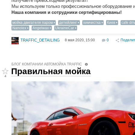
получаете превосходный результат!
Мы используем только профессиональное оборудование и
Наша компания и сотрудники сертифицированы!
мойка двигателя паром
детейлинг
химчистка
Киев
cafe dri
Nanolex
Angelwax
UkraineCar
8 мая 2020, 15:00
0
Подели
TRAFFIC_DETAILING
БЛОГ КОМПАНИИ АВТОМОЙКА TRAFFIC
Правильная мойка
4