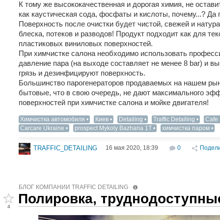
К тому же высококачественная и дорогая химия, не остави
как каустическая сода, фосфаты и кислоты, почему...? Да п
Поверхность после очистки будет чистой, свежей и натура
блеска, потеков и разводов! Продукт подходит как для тек
пластиковых виниловых поверхностей.
При химчистке салона необходимо использовать професс
давление пара (на выходе составляет не менее 8 bar) и 
грязь и дезинфицируют поверхность.
Большинство парогенераторов продаваемых на нашем ры
бытовые, что в свою очередь, не дают максимального эфф
поверхностей при химчистке салона и мойке двигателя!
Химчистка автомобиля
Киев
Detailing‬
Traffic Detailing
Cafe 
Carcare Ukraine
prospect Mykoly Bazhana 1T
химчистка паром
16 мая 2020, 18:39
0
Подел
TRAFFIC_DETAILING
БЛОГ КОМПАНИИ TRAFFIC DETAILING
Полировка, труднодоступны
4