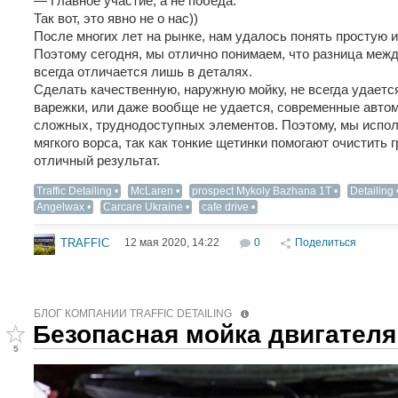
— Главное участие, а не победа.
Так вот, это явно не о нас))
После многих лет на рынке, нам удалось понять простую и
Поэтому сегодня, мы отлично понимаем, что разница меж
всегда отличается лишь в деталях.
Сделать качественную, наружную мойку, не всегда удает
варежки, или даже вообще не удается, современные авт
сложных, труднодоступных элементов. Поэтому, мы исполь
мягкого ворса, так как тонкие щетинки помогают очистить г
отличный результат.
Traffic Detailing
McLaren
prospect Mykoly Bazhana 1T
Detailing‬
Angelwax
Carcare Ukraine
cafe drive
12 мая 2020, 14:22
0
Поделиться
TRAFFIC
БЛОГ КОМПАНИИ TRAFFIC DETAILING
Безопасная мойка двигателя
5