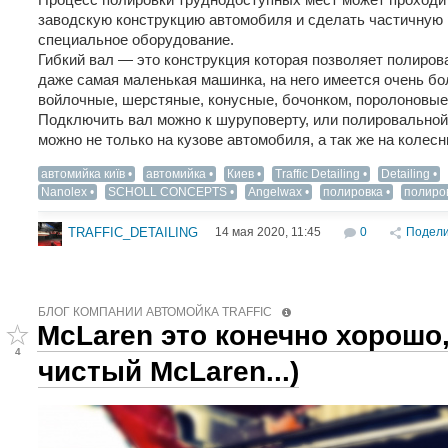
заводскую конструкцию автомобиля и сделать частичную 
специальное оборудование.
Гибкий вал — это конструкция которая позволяет полирова
даже самая маленькая машинка, на него имеется очень бо
войлочные, шерстяные, конусные, бочонком, поролоновы
Подключить вал можно к шуруповерту, или полировальной
можно не только на кузове автомобиля, а так же на колесн
автомийка київ
автомийка
Киев
Traffic Detailing
Detailing‬
Nanolex
SCHOLL CONCEPTS
Angelwax
полировка
полиро
14 мая 2020, 11:45
0
Подели
TRAFFIC_DETAILING
БЛОГ КОМПАНИИ АВТОМОЙКА TRAFFIC
McLaren это конечно хорошо
4
чистый McLaren...)