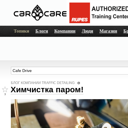
Топики
Блоги
Компании
Люди
Магазин
Б
БЛОГ КОМПАНИИ TRAFFIC DETAILING
Химчистка паром!
3