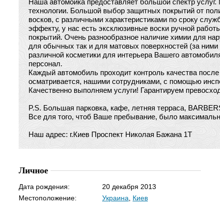
Наша автомойка предоставляет большой спектр услуг
технологии. Большой выбор защитных покрытий от пол
восков, с различными характеристиками по сроку слу
эффекту, у нас есть эксклюзивные воски ручной работ
покрытий. Очень разнообразное наличие химии для нар
для обычных так и для матовых поверхностей (за ними
различной косметики для интерьера Вашего автомоби
персонал.
Каждый автомобиль проходит контроль качества после 
осматривается, нашими сотрудниками, с помощью инсп
Качественно выполняем услуги! Гарантируем превосход
P.S. Большая парковка, кафе, летняя терраса, BARBE
Все для того, чтоб Ваше пребывание, было максимально
Наш адрес: г.Киев Проспект Николая Бажана 1Т
Личное
Дата рождения:
20 декабря 2013
Местоположение:
Украина
,
Киев