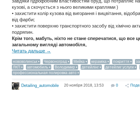
завдяки гідрофобним властивостям бруд, що потрапляє на
кузові, а скочується з нього великими краплями )
• захистити колір кузова від вигорання і вицвітання, відо
від фарби;
• захистити поверхню транспортного засобу від хімічно акт
подряпин.
Крім того, мабуть, ніхто не стане сперечатися, що все
загальному вигляді автомобіля,
Читать дальше →
нововолинськ
Червоноград
Мийка
кераміка
покриття
за
ЛКП
автомобиль
Володимир
детейлінг
детейлиг услуги
профессиональная полировка авто
20 ноября 2018, 13:53
0
Поде
Detailing_automobile