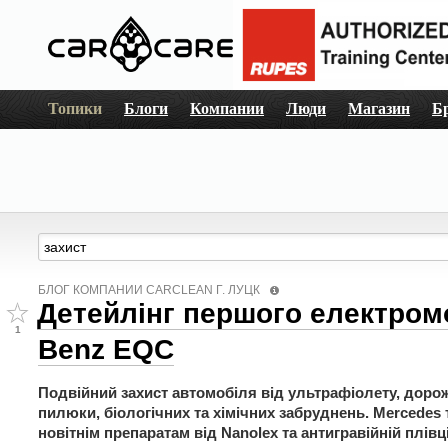
Топики
Блоги
Компании
Люди
Магазин
Б
БЛОГ КОМПАНИИ СARCLEAN Г. ЛУЦК
Детейлінг першого електром
1
Benz EQC
Подвійний захист автомобіля від ультрафіолету, дорожн
пилюки, біологічних та хімічних забруднень. Mercedes 
новітнім препаратам від Nanolex та антигравійній плівці 