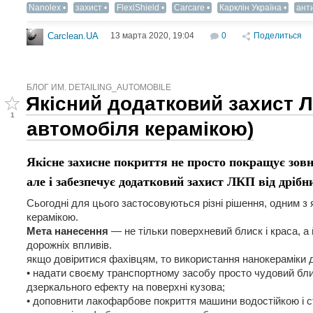
Nanolex
захист
FlexiShield
Carcare
Карклін Україна
анти
13 марта 2020, 19:04
0
Поделиться
Carclean.UA
БЛОГ ИМ. DETAILING_AUTOMOBILE
Якісний додатковий захист Л
1
автомобіля керамікою)
Якісне захисне покриття не просто покращує зовн
але і забезпечує додатковий захист ЛКП від дрібн
Cьогодні для цього застосовуються різні рішення, одним з
керамікою.
Мета нанесення
— не тільки поверхневий блиск і краса, а 
дорожніх впливів.
якщо довіритися фахівцям, то використання нанокераміки 
• надати своєму транспортному засобу просто чудовий бл
дзеркального ефекту на поверхні кузова;
• доповнити лакофарбове покриття машини водостійкою і с