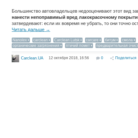
Большинство автовладельцев недооценивают этот вид заг
нанести непоправимый вред лакокрасочному покрыт
затвердевают: если их вовремя не убрать, то они точно ос
Читать дальше →
Nanolex
carclean
Carclean Lutsk
carcare
битум
смола
органические загрязнения
птичий помет
предварительная очис
12 октября 2018, 16:56
0
Поделиться
Carclean.UA