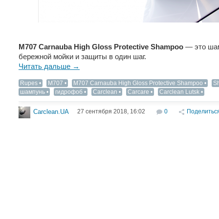
M707 Carnauba High Gloss Protective Shampoo
— это шам
бережной мойки и защиты в один шаг.
Читать дальше →
Rupes
M707
M707 Carnauba High Gloss Protective Shampoo
S
шампунь
гидрофоб
Carclean
Carcare
Carclean Lutsk
27 сентября 2018, 16:02
0
Поделитьс
Carclean.UA