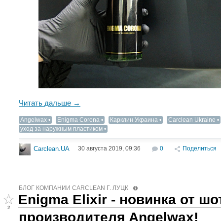
Читать дальше →
Angelwax
Enigma Corona
Карклин Украина
Carclean Ukraine
уход за наружным пластиком
30 августа 2019, 09:36
0
Поделиться
Carclean.UA
БЛОГ КОМПАНИИ СARCLEAN Г. ЛУЦК
Enigma Elixir - новинка от ш
2
производителя Angelwax!