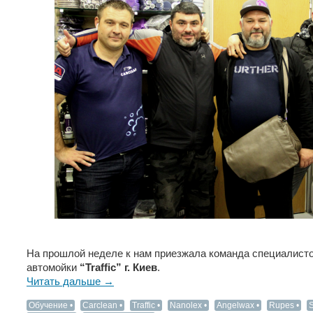
На прошлой неделе к нам приезжала команда специалисто
автомойки
“Traffic” г. Киев
.
Читать дальше →
Обучение
Carclean
Traffic
Nanolex
Angelwax
Rupes
S