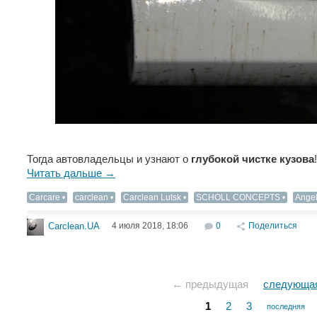
Тогда автовладельцы и узнают о
глубокой чистке кузова
!
Читать дальше →
Carcare
carclean
Carclean Lutsk
SCHOLL CONCEPTS
Ange
4 июля 2018, 18:06
0
Поделиться
Carclean.UA
← предыдущая
следующа
1
2
3
последняя