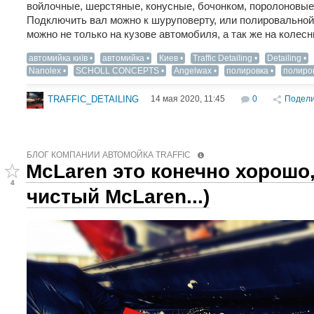
войлочные, шерстяные, конусные, бочонком, поролоновы
Подключить вал можно к шуруповерту, или полировальной
можно не только на кузове автомобиля, а так же на колесн
автомийка київ
автомийка
Киев
Traffic Detailing
Detailing‬
Nanolex
SCHOLL CONCEPTS
Angelwax
полировка
полиро
14 мая 2020, 11:45
0
Подели
TRAFFIC_DETAILING
БЛОГ КОМПАНИИ АВТОМОЙКА TRAFFIC
McLaren это конечно хорошо
4
чистый McLaren...)