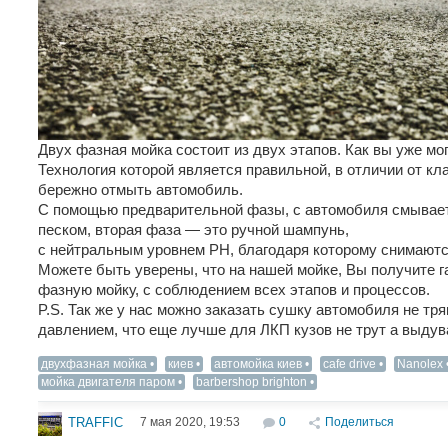
Двух фазная мойка состоит из двух этапов. Как вы уже мог
Технология которой является правильной, в отличии от кл
бережно отмыть автомобиль.
С помощью предварительной фазы, с автомобиля смываетс
песком, вторая фаза — это ручной шампунь,
с нейтральным уровнем PH, благодаря которому снимаются
Можете быть уверены, что на нашей мойке, Вы получите 
фазную мойку, с соблюдением всех этапов и процессов.
P.S. Так же у нас можно заказать сушку автомобиля не тр
давлением, что еще лучше для ЛКП кузов не трут а выдув
двухфазная мойка
киев
автомойка киев
cafe drive
Nanolex
мойка двигателя паром
barbershop brighton
7 мая 2020, 19:53
0
Поделиться
TRAFFIC