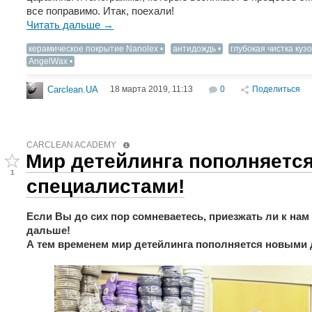
все поправимо. Итак, поехали!
Читать дальше →
керамическое покрытие Nanolex
антидождь
глубокая чистка куз
AngelWax
18 марта 2019, 11:13
0
Поделиться
Carclean.UA
CARCLEAN ACADEMY
Мир детейлинга пополняетс
1
специалистами!
Если Вы до сих пор сомневаетесь, приезжать ли к нам
дальше!
А тем временем мир детейлинга пополняется новыми 