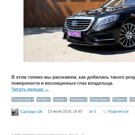
В этом топике мы расскажем, как добились такого рез
поверхности и восхищенных глаз владельца.
Читать дальше →
Полировка
мойка
салон
Nanolex
Angelwax
Rupes
Si
13 июля 2018, 16:45
0
Поделиться
Carclean.UA