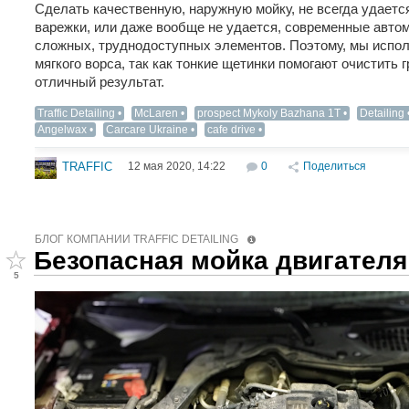
Сделать качественную, наружную мойку, не всегда удает
варежки, или даже вообще не удается, современные авт
сложных, труднодоступных элементов. Поэтому, мы исполь
мягкого ворса, так как тонкие щетинки помогают очистить г
отличный результат.
Traffic Detailing
McLaren
prospect Mykoly Bazhana 1T
Detailing‬
Angelwax
Carcare Ukraine
cafe drive
12 мая 2020, 14:22
0
Поделиться
TRAFFIC
БЛОГ КОМПАНИИ TRAFFIC DETAILING
Безопасная мойка двигателя
5