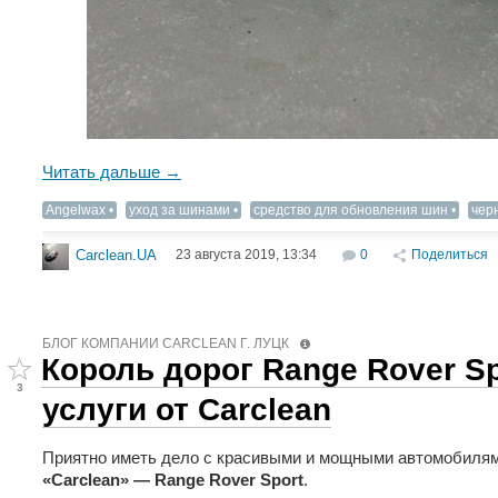
Читать дальше →
Angelwax
уход за шинами
средство для обновления шин
чер
23 августа 2019, 13:34
0
Поделиться
Carclean.UA
БЛОГ КОМПАНИИ СARCLEAN Г. ЛУЦК
Король дорог Range Rover Sp
3
услуги от Carclean
Приятно иметь дело с красивыми и мощными автомобилям
«Carclean» — Range Rover Sport
.