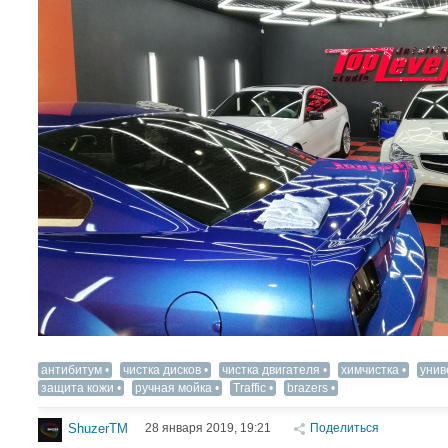
антибитум
чистка дисков
чистка двигателя
химчистка
унив
защита кожи
ручная мойка
Traffic
brazers
28 января 2019, 19:21
Поделиться
ShuzerTM