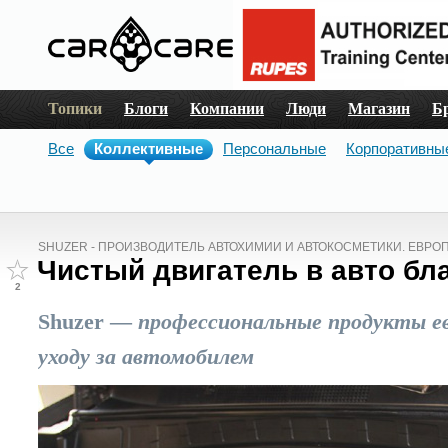
Топики
Блоги
Компании
Люди
Магазин
Б
Все
Коллективные
Персональные
Корпоративны
SHUZER - ПРОИЗВОДИТЕЛЬ АВТОХИМИИ И АВТОКОСМЕТИКИ. ЕВРО
Чистый двигатель в авто бл
2
Shuzer
—
профессиональные продукты ев
уходу за автомобилем