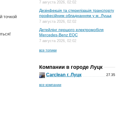
7 августа 2026, 02:02
Дезінфекція та стерилізація транспорту
професійним обладнанням у м. Луцьк
й точкой
7 августа 2026, 02:02
Детейлінг першого електромобіля
ться!
Mercedes-Benz EQC
7 августа 2026, 02:02
все топики
Компании в городе Луцк
Сarclean г. Луцк
27.35
все компании