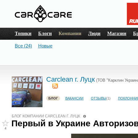
Топики
Блоги
Компании
Люди
Магазин
Б
Все (24)
Новые
Сarclean г. Луцк
(ТОВ "Карклин Украин
БЛОГ
ВАКАНСИИ
ОТЗЫВЫ
(1)
ПОКЛОННИ
БЛОГ КОМПАНИИ СARCLEAN Г. ЛУЦК
Первый в Украине Авторизов
4