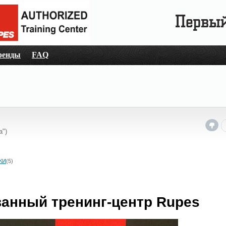
ренды
FAQ
а")
КИ
(5)
анный тренинг-центр Rupes