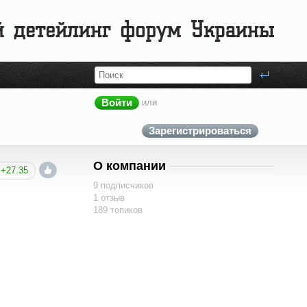
Войти
или
Зарегистрироваться
О компании
+27.35
9 подписчиков
1 отзыв
189 топиков