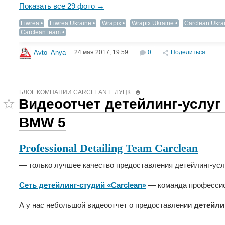
Показать все 29 фото →
Liwrea
Liwrea Ukraine
Wrapix
Wrapix Ukraine
Carclean Ukra
Carclean team
24 мая 2017, 19:59
0
Поделиться
Avto_Anya
БЛОГ КОМПАНИИ СARCLEAN Г. ЛУЦК
Видеоотчет детейлинг-услуг
BMW 5
Professional Detailing Team Carclean
— только лучшее качество предоставления детейлинг-усл
Сеть детейлинг-студий «Carclean»
— команда профессио
А у нас небольшой видеоотчет о предоставлении
детейли