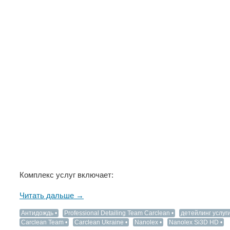
Комплекс услуг включает:
Читать дальше →
Антидождь
Professional Detailing Team Carclean
детейлинг услуг
Carclean Team
Carclean Ukraine
Nanolex
Nanolex Si3D HD