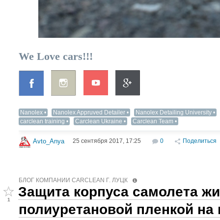
We Love cars!!!
Nanolex
Nanolex Appruved Detailer
Nanolex Detailing University
carclean training
Carclean Ukraine
Carclean Team
25 сентября 2017, 17:25
0
Поделиться
Avto_Anya
БЛОГ КОМПАНИИ СARCLEAN Г. ЛУЦК
Защита корпуса самолета ж
1
полиуретановой пленкой на