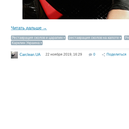
Читать дальше →
Реставрация сколов и царапин
реставрация сколов на капоте
Pr
Карклин Украина
22 ноября 2019, 16:29
0
Поделиться
Carclean.UA