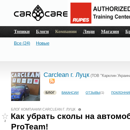
Топики
Блоги
Компании
Люди
Магазин
Б
Все (24)
Новые
Сarclean г. Луцк
(ТОВ "Карклин Украин
БЛОГ
ВАКАНСИИ
ОТЗЫВЫ
(1)
ПОКЛОННИ
БЛОГ КОМПАНИИ СARCLEAN Г. ЛУЦК
Как убрать сколы на автомоб
2
ProTeam!