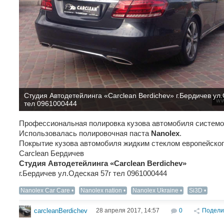
Студия Автодетейлинга «Carclean Berdichev» г.Бердичев ул
тел 0961000444
Профессиональная полировка кузова автомобиля систем
Использовалась полировочная паста
Nanolex
.
Покрытие кузова автомобиля жидким стеклом европейско
Carclean Бердичев
Студия Автодетейлинга «Carclean Berdichev»
г.Бердичев ул.Одеская 57г тел 0961000444
Nanolex Car Care
Nanolex nation
Nanolex Ukraine
Si3D
28 апреля 2017, 14:57
0
Подели
carcleanBerdichev