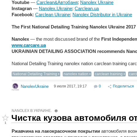
Youtube
—
Сarclean&Автобаня
;
Nanolex Ukraine
Instagran
—
Nanolex.Ukraine
;
Carclean.ua
Facebook:
Carclean Ukraine
;
Nanolex Distributor in Ukraine
The First National Detailing Training Nanolex Ukraine 2017
Nanolex
— the most discussed brand of the
First Independen
www.carcare.ua
UKRAINIAN DETAILING ASSOCIATION recommends Nanole
National Detailing Training nanolex nation carclean training ca
National Detailing Training
nanolex nation
carclean training
carc
9 июля 2017, 19:17
0
Поделиться
NanolexUkraine
NANOLEX В УКРАИНЕ.
Чистка кузова автомобиля о
1
Ржавчина на лакокрасочном покрытии
автомобиля возн