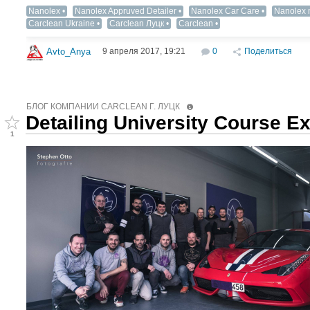
Nanolex
Nanolex Appruved Detailer
Nanolex Car Care
Nanolex 
Carclean Ukraine
Carclean Луцк
Carclean
9 апреля 2017, 19:21
0
Поделиться
Avto_Anya
БЛОГ КОМПАНИИ СARCLEAN Г. ЛУЦК
Detailing University Course Ex
1