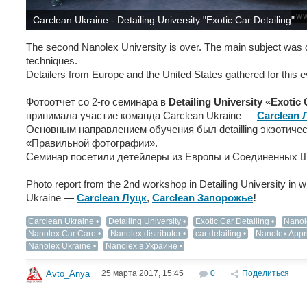
Carclean Ukraine - Detailing University "Exotic Car Detailing"
The second Nanolex University is over. The main subject was d
techniques.
Detailers from Europe and the United States gathered for this e
Фотоотчет со 2-го семинара в
Detailing University «Exotic 
принимала участие команда Carclean Ukraine —
Carclean 
Основным направлением обучения был detailling экзотиче
«Правильной фотографии».
Семинар посетили детейлеры из Европы и Соединенных Ш
Photo report from the 2nd workshop in Detailing University in 
Ukraine —
Carclean Луцк
,
Carclean Запорожье
!
Carclean Ukraine
Detailing University
Exotic Car Detailing
Nanol
Nanolex Car Care
Nanolex distributor
car detailing
Nanolex Appr
Nanolex Ukraine
Nanolex в Украине
25 марта 2017, 15:45
0
Поделиться
Avto_Anya