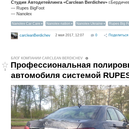
Студия Автодетейлинга «Carclean Berdichev»
г.Бердичев
— Rupes BigFoot
— Nanolex
Nanolex Car Care
Nanolex nation
Nanolex Ukraine
Rupes Big F
2 мая 2017, 12:07
0
Поделиться
carcleanBerdichev
БЛОГ КОМПАНИИ CARCLEAN BERDICHEV
Профессиональная полировк
1
автомобиля системой RUPES