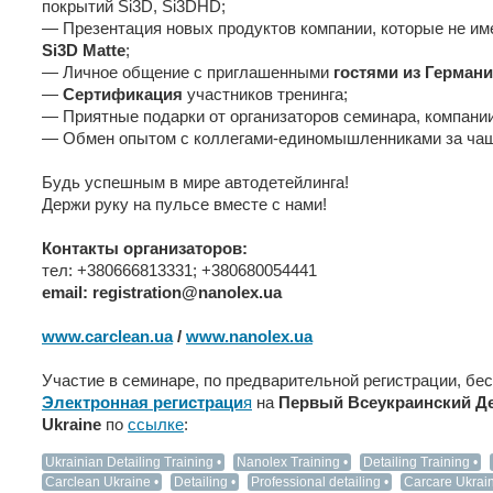
покрытий Si3D, Si3DHD;
— Презентация новых продуктов компании, которые не им
Si3D Matte
;
— Личное общение с приглашенными
гостями из Герман
—
Сертификация
участников тренинга;
— Приятные подарки от организаторов семинара, компании
— Обмен опытом с коллегами-единомышленниками за чаш
Будь успешным в мире автодетейлинга!
Держи руку на пульсе вместе с нами!
Контакты организаторов:
тел: +380666813331; +380680054441
email: registration@nanolex.ua
www.carclean.ua
/
www.nanolex.ua
Участие в семинаре, по предварительной регистрации, бе
Электронная регистраци
я
на
Первый Всеукраинский Де
Ukraine
по
ссылке
:
Ukrainian Detailing Training
Nanolex Training
Detailing Training
Carclean Ukraine
Detailing
Professional detailing
Carcare Ukrai