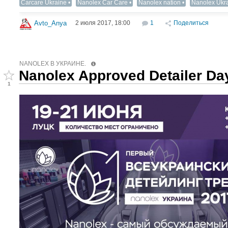
Carcare Ukraine
Nanolex Car Care
Nanolex nation
Nanolex Ukr
2 июля 2017, 18:00
1
Поделиться
Avto_Anya
NANOLEX В УКРАИНЕ.
Nanolex Approved Detailer Da
1