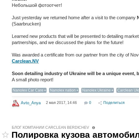
Небольшой фотоотчет!
Just yesterday we returned home after a visit to the company
(Saarbrucken)
Learned new products that will be presented to detailing market 
partnerships, and we discussed the plans for the future!
Was awarded a certificate from our partner from the city of No
Carclean.NV
Soon detailing industry of Ukraine will be a unique event, b
A small photo report!
Nanolex Car Care
Nanolex nation
Nanolex Ukraine
Carclean Uk
2 мая 2017, 14:46
0
Поделиться
Avto_Anya
БЛОГ КОМПАНИИ CARCLEAN BERDICHEV
Полировка кузова автомоби