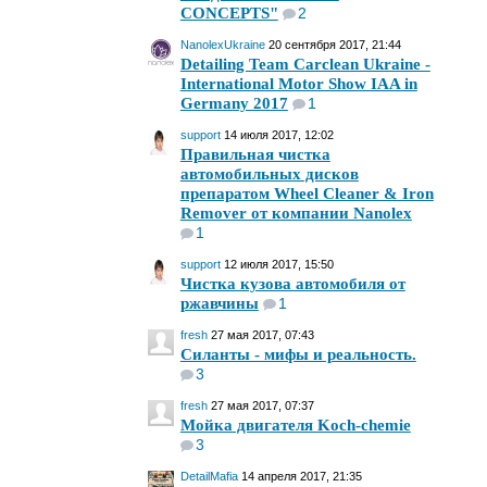
CONCEPTS"
2
NanolexUkraine
20 сентября 2017, 21:44
Detailing Team Carclean Ukraine -
International Motor Show IAA in
Germany 2017
1
support
14 июля 2017, 12:02
Правильная чистка
автомобильных дисков
препаратом Wheel Cleaner & Iron
Remover от компании Nanolex
1
support
12 июля 2017, 15:50
Чистка кузова автомобиля от
ржавчины
1
fresh
27 мая 2017, 07:43
Силанты - мифы и реальность.
3
fresh
27 мая 2017, 07:37
Мойка двигателя Koch-chemie
3
DetailMafia
14 апреля 2017, 21:35