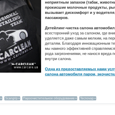
неприятным запахом (табак, животн
прокисшие молочные продукты, рыб
вызывает дискомфорт и у водителя,
пассажиров.
Детейлинг-чистка салона автомобил
всесторонний уход за салоном, где вн
уделяется даже самым мелким, на пер
деталям. Благодаря инновационным те
мы намного эффективней справляемся
рода загрязнениями, не нанося вреда 
внутри салона.
Одна из предоставляемых нами усл
салона автомобиля паром, экочистк
Scangrip
Пароочистительное оборудование
Tecnovap