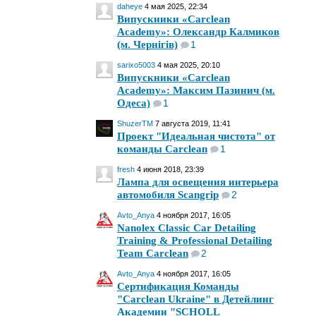
daheye
4 мая 2025, 22:34
Випускники «Carclean
Academy»: Олександр Калмиков
(м. Чернігів)
1
sarixo5003
4 мая 2025, 20:10
Випускники «Carclean
Academy»: Максим Пазинич (м.
Одеса)
1
ShuzerTM
7 августа 2019, 11:41
Проект "Идеальная чистота" от
команды Carclean
1
fresh
4 июня 2018, 23:39
Лампа для освещения интерьера
автомобиля Scangrip
2
Avto_Anya
4 ноября 2017, 16:05
Nanolex Classic Car Detailing
Training & Professional Detailing
Team Carclean
2
Avto_Anya
4 ноября 2017, 16:05
Сертификация Команды
"Carclean Ukraine" в Детейлинг
Академии "SCHOLL