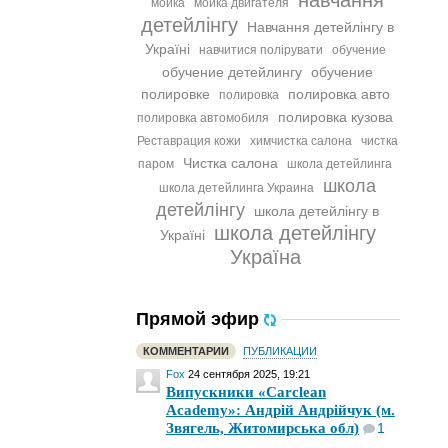
навчання
мойка
мойка двигателя
детейлінгу
Навчання детейлінгу в
Україні
навчитися полірувати
обучение
обучение детейлингу
обучение
полировке
полировка авто
полировка
полировка кузова
полировка автомобиля
Реставрация кожи
химчистка салона
чистка
Чистка салона
паром
школа детейлинга
школа
школа детейлинга Украина
детейлінгу
школа детейлінгу в
школа детейлінгу
Україні
Україна
Прямой эфир
КОММЕНТАРИИ
ПУБЛИКАЦИИ
Fox
24 сентября 2025, 19:21
Випускники «Carclean
Academy»: Андрій Андрійчук (м.
Звягель, Житомирська обл)
1