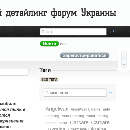
Войти
или
Зарегистрироваться
Теги
ВСЕ ТЕГИ
омобиля
Angelwax
тся пыль в
AngelWax Ukraine
auto
ются
detailing
Auto Detailing‬
AutoDetailing‬
грязнения.
Carcare
Carcare
bathhousecar
питан
Ukraina
Carcare Ukraine