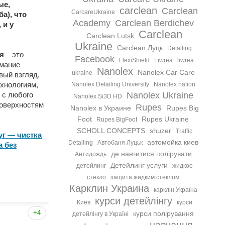
ые,
carclean
Carclean
CarcareUkraine
а), что
Academy
Carclean Berdichev
 и у
Carclean
Carclean Lutsk
Ukraine
Carclean Луцк
Detailing‬
я
– это
Facebook
FlexiShield
Liwrea
liwrea
имание
Nanolex
Nanolex Car Care
ukraine
вый взгляд,
хнологиям,
Nanolex Detailing University
Nanolex nation
 с любого
Nanolex Ukraine
Nanolex Si3D HD
поверхностям
Rupes
Nanolex в Украине
Rupes Big
Foot
Rupes Ukraine
Rupes BigFoot
SCHOLL CONCEPTS
shuzer
Traffic
уг — чистка
автомойка киев
Detailing
Автобаня Луцьк
а без
де навчитися полірувати
Антидождь
Детейлинг услуги
детейлинг
жидкое
стекло
защита жидким стеклом
Карклин Украина
карклін Україна
курси детейлінгу
Киев
курси
+4
курси полірування
детейлінгу в Україні