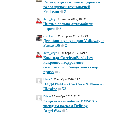
Реставрация сколов и царапин
голландской технологией
ProTeam
2
Avto_Anya
15 марта 2017, 18:02
Чистка салона автомобиля
паром
2
carcleanzp
2 февраля 2017, 17:49
Детейлинг услуги для Volkswagen
Passat B6
2
Avto_Anya
10 января 2017, 14:42
Команда CarcleanBerdichev
искренне поздравляет
счастливого обладателя супер
приза
2
MaratB
28 ноября 2016, 11:31
ПОДАРКИ от СarCare & Nanolex
Ukraine
53
Driver
13 ноября 2016, 11:01
Защита автомобиля BMW X5
твердым воском Drift by
AngelWax
1