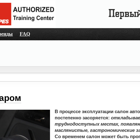
ренды
FAQ
паром
В процессе эксплуатации салон авт
постепенно засоряется:
откладывае
труднодоступных местах, появля
маслянистые, гастрономические за
Со временем салон может быть про