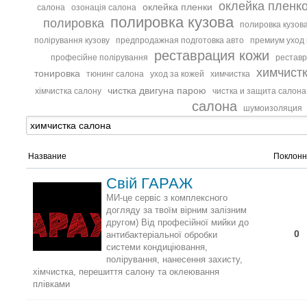
оклейка пленк
оклейка пленки
салона
озонація салона
полировка кузова
полировка
полировка кузова
полірування кузову
предпродажная подготовка авто
премиум уход
реставрация кожи
професійне полірування
реставр
химчист
тонировка
тюнинг салона
уход за кожей
химчистка
чистка двигуна парою
хімчистка салону
чистка и защита салона
салона
шумоизоляция
Название
Поклонн
Свій ГАРАЖ
МИ-це сервіс з комплексного
догляду за твоїм вірним залізним
другом) Від професійної мийки до
0
антибактеріальної обробки
системи кондиціювання,
полірування, нанесення захисту,
хімчистка, перешиття салону та оклеювання
плівками