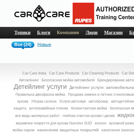
Топики
Блоги
Компании
Люди
Магазин
Б
Все (24)
Новые
Car Care India
Car Care Products
Car Cleaning Products
Car Det
Автоклінинг
Безопасная мойка автомобиля
Брендирование авт
Детейлинг услуги
Детейлинг услуги: автомобильн
Правильна двохфазна мийка
Продажа зимних и летних стеклоомы
кузова
Уборка салона
Услуги:автозвук
автоброкер
автодетейли
защита
антигравийные пленки
безконтактная мойка
безопасная м
жидко
все виды малярных работ
глибока очистка кузова і дисків
керамічне покриття для кузова Nanolex Si3D
ксенон
кузовной ремо
нанесение защитных покрытий
мойка паром
нанесення захисни