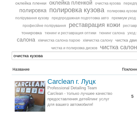
оклейка пленкой
оклейка пленки
очистка кузова
передп
полировка кузова
полировка
полировка кузова
полірування кузову
предпродажная подготовка авто
премиум уход
реставрация кожи
професійне полірування
реставр
тонировка
тюнинг и реставрация оптики
тюнинг салона
уход 
салона
чистка дв
хімчистка салона парою
хімчистка салону
чистка сало
чистка и полировка дисков
Название
Поклонн
Сarclean г. Луцк
Professional Detailing Team
Carclean - только лучшее качество
5
предоставления детейлинг услуг
для вашего автомобиля!