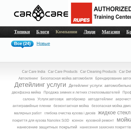
Топики
Блоги
Компании
Люди
Магазин
Б
Все (24)
Новые
Car Care India
Car Care Products
Car Cleaning Products
Car Det
Автоклінинг
Безопасная мойка автомобиля
Брендирование авт
Детейлинг услуги
Детейлинг услуги: автомобильн
двохфазна мийка
Продажа зимних и летних стеклоомывателей
Проф
салона
Услуги:автозвук
автоброкер
автодетейлинг
аерочист
антигравийные пленки
безконтактная мойка
безопасная мойка двиг
жидкое стекл
малярных работ
глибока очистка кузова і дисків
мойк
покриття для кузова Nanolex Si3D
ксенон
кузовной ремонт
нанесение защитных покрытий
нанесення захисних покриттів