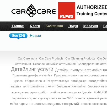
Топики
Блоги
Компании
Люди
Магазин
Б
Все (24)
Новые
Car Care India
Car Care Products
Car Cleaning Products
Car Det
Автоклінинг
Безопасная мойка автомобиля
Брендирование авт
Детейлинг услуги
Детейлинг услуги: автомобильн
Правильна двохфазна мийка
Продажа зимних и летних стеклоомы
кузова
Уборка салона
Услуги:автозвук
автоброкер
автодетейли
защита
антигравийные пленки
безконтактная мойка
безопасная м
жидко
все виды малярных работ
глибока очистка кузова і дисків
керамічне покриття для кузова Nanolex Si3D
ксенон
кузовной ремо
нанесение защитных покрытий
мойка паром
нанесення захисни