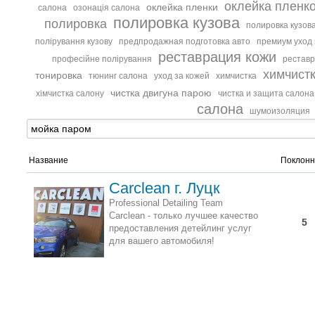
оклейка пленк
оклейка пленки
салона
озонація салона
полировка кузова
полировка
полировка кузова
полірування кузову
предпродажная подготовка авто
премиум уход
реставрация кожи
професійне полірування
реставр
химчист
тонировка
тюнинг салона
уход за кожей
химчистка
чистка двигуна парою
хімчистка салону
чистка и защита салона
салона
шумоизоляция
Название
Поклонн
Сarclean г. Луцк
Professional Detailing Team
Carclean - только лучшее качество
5
предоставления детейлинг услуг
для вашего автомобиля!