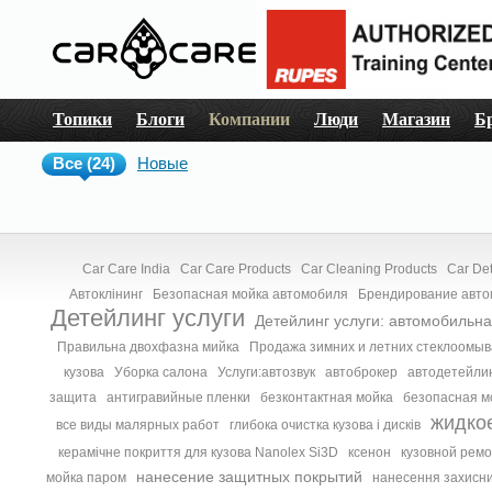
Топики
Блоги
Компании
Люди
Магазин
Б
Все (24)
Новые
Car Care India
Car Care Products
Car Cleaning Products
Car Det
Автоклінинг
Безопасная мойка автомобиля
Брендирование авт
Детейлинг услуги
Детейлинг услуги: автомобильн
Правильна двохфазна мийка
Продажа зимних и летних стеклоомы
кузова
Уборка салона
Услуги:автозвук
автоброкер
автодетейли
защита
антигравийные пленки
безконтактная мойка
безопасная м
жидко
все виды малярных работ
глибока очистка кузова і дисків
керамічне покриття для кузова Nanolex Si3D
ксенон
кузовной ремо
нанесение защитных покрытий
мойка паром
нанесення захисни