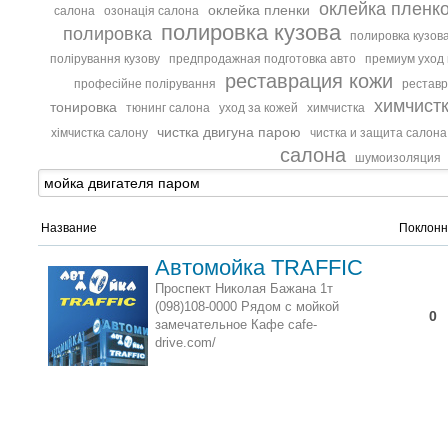
оклейка пленк
оклейка пленки
салона
озонація салона
полировка кузова
полировка
полировка кузова
полірування кузову
предпродажная подготовка авто
премиум уход
реставрация кожи
професійне полірування
реставр
химчист
тонировка
тюнинг салона
уход за кожей
химчистка
чистка двигуна парою
хімчистка салону
чистка и защита салона
салона
шумоизоляция
Название
Поклонн
Автомойка TRAFFIC
Проспект Николая Бажана 1т
(098)108-0000 Рядом с мойкой
0
замечательное Кафе cafe-
drive.com/