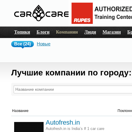
Топики
Блоги
Компании
Люди
Магазин
Б
Все (24)
Новые
Лучшие компании по городу:
Название
Поклонн
Autofresh.in
Autofresh.in is India’s # 1 car care