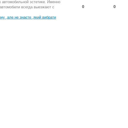
к автомобильной эстетике. Именно
0
0
 автомобили всегда выезжают с
ну ,але не знаєте ,який вибрати