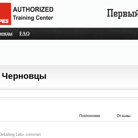
ренды
FAQ
: Черновцы
Поклонники
Отзывы
tailing Lab» сплотил