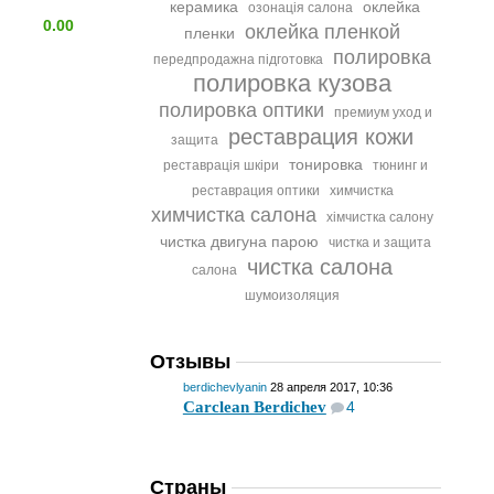
керамика
оклейка
озонація салона
0.00
оклейка пленкой
пленки
полировка
передпродажна підготовка
полировка кузова
полировка оптики
премиум уход и
реставрация кожи
защита
тонировка
реставрація шкіри
тюнинг и
реставрация оптики
химчистка
химчистка салона
хімчистка салону
чистка двигуна парою
чистка и защита
чистка салона
салона
шумоизоляция
Отзывы
berdichevlyanin
28 апреля 2017, 10:36
Carclean Berdichev
4
Страны