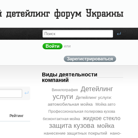
Войти
или
Зарегистрироваться
Виды деятельности
компаний
Детейлинг
Винилография
услуги
Детейлинг услуги:
автомобильная мойка
Мойка авто
Профессиональная полировка кузова
Рейтинг
жидкое стекло
безконтактная мойка
защита кузова
мойка
нанесение защитных покрытий
нано-