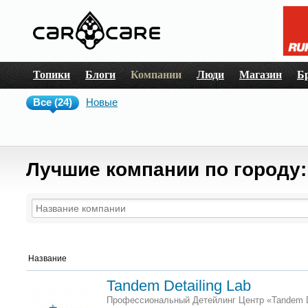
Топики
Блоги
Компании
Люди
Магазин
Б
Все (24)
Новые
Лучшие компании по городу
Название
Tandem Detailing Lab
Профессиональный Детейлинг Центр «Tandem De