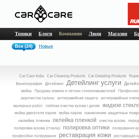
Топики
Блоги
Компании
Люди
Магазин
Б
Все (24)
Новые
Car Care India
Car Cleaning Products
Car Detailing Products
Rupes
Детейлинг услуги
Детейл
Винилография
Детейлинг
мийка
Продажа зимних и летних стеклоомывателей
Профессион
аерочистка салону
антигравийная защита
антигравийные плен
жидкое стекл
малярных работ
глибока очистка кузова і дисків
нанесение защитных покр
мойка двигателя паром
мойка паром
оклейка пленкой
оклейка пленки
очистка кузова
перед
полировка оптики
полировка кузова (стекла)
полірування ку
реставрация кожи
професійне полірування
реставрація ш