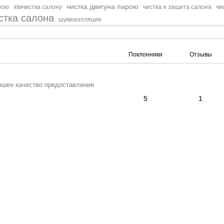
чистка двигуна парою
рою
хімчистка салону
чистка и защита салона
чи
стка салона
шумоизоляция
Поклонники
Отзывы
лучшее качество предоставления
5
1