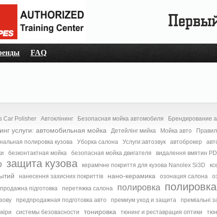
ренды
FAQ
 Car Polisher
Автоклінинг
Безопасная мойка автомобиля
Брендирование 
инг услуги: автомобильная мойка
Детейлінг мийка
Мойка авто
Правил
альная полировка кузова
Уборка салона
Услуги:автозвук
автоброкер
авт
ки
безконтактная мойка
безопасная мойка двигателя
видалення вмятин P
защита кузова
о
керамічне покриття для кузова Nanolex Si3D
кс
ытий
нано-керамика
нанесення захисних покриттів
озонация салона
о
полировка
полировка
продажна підготовка
перетяжка салона
зову
предпродажная подготовка авто
премиум уход и защита
преміальні з
тонировка
кіри
системы безовасности
тюнинг и реставрация оптики
тюн