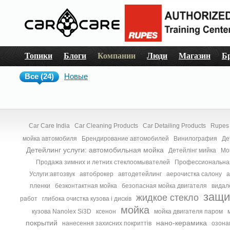
Топики
Блоги
Компании
Люди
Магазин
Б
Все (24)
Новые
Car Care India
Car Cleaning Products
Car Detailing Products
Rupes 
мойка автомобиля
Брендирование автомобилей
Винилография
Де
Детейлинг услуги: автомобильная мойка
Детейлінг мийка
Мо
Продажа зимних и летних стеклоомывателей
Профессиональная
Услуги:автозвук
автоброкер
автодетейлинг
аерочистка салону
а
пленки
безконтактная мойка
безопасная мойка двигателя
видал
защи
жидкое стекло
работ
глибока очистка кузова і дисків
мойка
кузова Nanolex Si3D
ксенон
мойка двигателя паром
покрытий
нано-керамика
нанесення захисних покриттів
озона