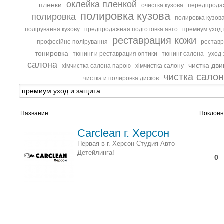
оклейка пленкой
пленки
очистка кузова
передпродаж
полировка кузова
полировка
полировка кузова
полірування кузову
предпродажная подготовка авто
премиум уход
реставрация кожи
професійне полірування
реставр
тонировка
тюнинг и реставрация оптики
тюнинг салона
уход 
салона
чистка дв
хімчистка салона парою
хімчистка салону
чистка сало
чистка и полировка дисков
Название
Поклонн
Carclean г. Херсон
Первая в г. Херсон Студия Авто
Детейлинга!
0