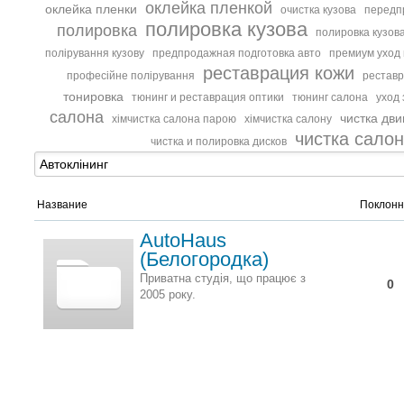
оклейка пленкой
оклейка пленки
очистка кузова
передп
полировка кузова
полировка
полировка кузова
полірування кузову
предпродажная подготовка авто
премиум уход
реставрация кожи
професійне полірування
реставр
тонировка
тюнинг и реставрация оптики
тюнинг салона
уход 
салона
чистка дв
хімчистка салона парою
хімчистка салону
чистка сало
чистка и полировка дисков
Название
Поклонн
AutoHaus
(Белогородка)
Приватна студія, що працює з
0
2005 року.