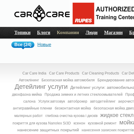
Топики
Блоги
Компании
Люди
Магазин
Б
Все (24)
Новые
Car Care India
Car Care Products
Car Cleaning Products
Car Det
Автоклінинг
Безопасная мойка автомобиля
Брендирование авт
Детейлинг услуги
Детейлинг услуги: автомобильн
двохфазна мийка
Продажа зимних и летних стеклоомывателей
Проф
салона
Услуги:автозвук
автоброкер
автодетейлинг
аерочист
антигравийные пленки
безконтактная мойка
безопасная мойка двиг
жидкое стекл
малярных работ
глибока очистка кузова і дисків
мойк
покриття для кузова Nanolex Si3D
ксенон
кузовной ремонт
нанесение защитных покрытий
нанесення захисних покриттів