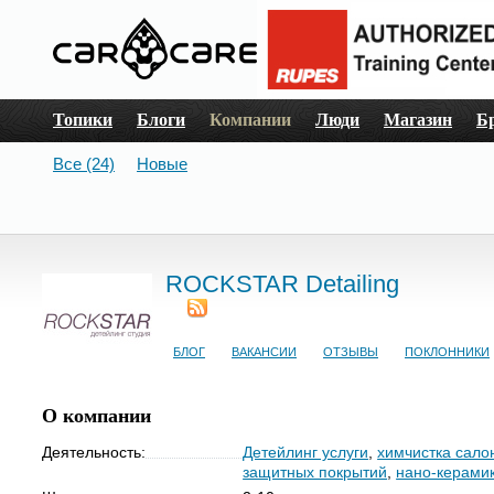
Топики
Блоги
Компании
Люди
Магазин
Б
Все (24)
Новые
ROCKSTAR Detailing
БЛОГ
ВАКАНСИИ
ОТЗЫВЫ
ПОКЛОННИКИ
О компании
Деятельность:
Детейлинг услуги
,
химчистка сало
защитных покрытий
,
нано-керами