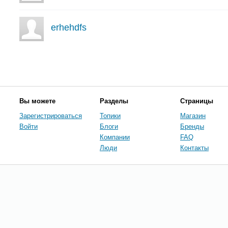
erhehdfs
Вы можете
Разделы
Страницы
Зарегистрироваться
Топики
Магазин
Войти
Блоги
Бренды
Компании
FAQ
Люди
Контакты