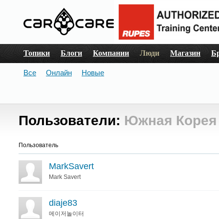
Топики
Блоги
Компании
Люди
Магазин
Б
Все
Онлайн
Новые
Пользователи:
Южная Корея 
Пользователь
MarkSavert
Mark Savert
diaje83
메이저놀이터