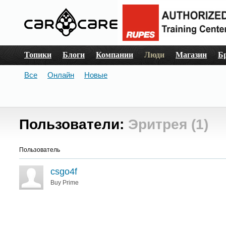
Топики
Блоги
Компании
Люди
Магазин
Б
Все
Онлайн
Новые
Пользователи:
Эритрея (1)
Пользователь
csgo4f
Buy Prime