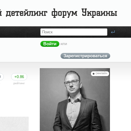
Войти
или
Зарегистрироваться
ОФФЛАЙН
0
+0.86
а
рейтинг