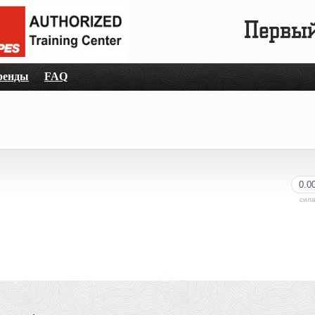
ренды
FAQ
0.0
сил