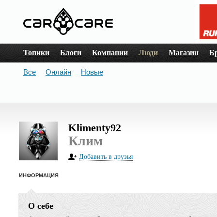
Топики
Блоги
Компании
Люди
Магазин
Б
Все
Онлайн
Новые
Klimenty92
Клим
Добавить в друзья
ИНФОРМАЦИЯ
О себе