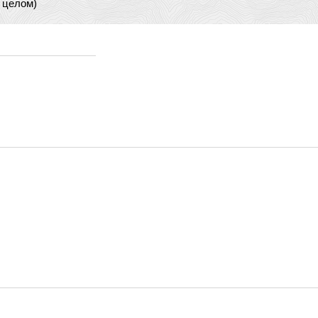
 целом)