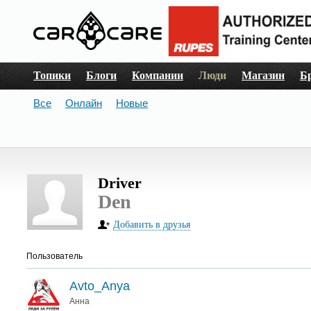
Топики
Блоги
Компании
Люди
Магазин
Б
Все
Онлайн
Новые
Driver
Den
Добавить в друзья
Пользователь
Avto_Anya
Анна